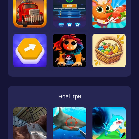
Нові ігри