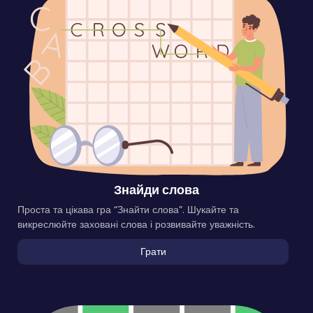
Знайди слова
Проста та цікава гра “Знайти слова”. Шукайте та
викреслюйте заховані слова і розвивайте уважність.
Грати