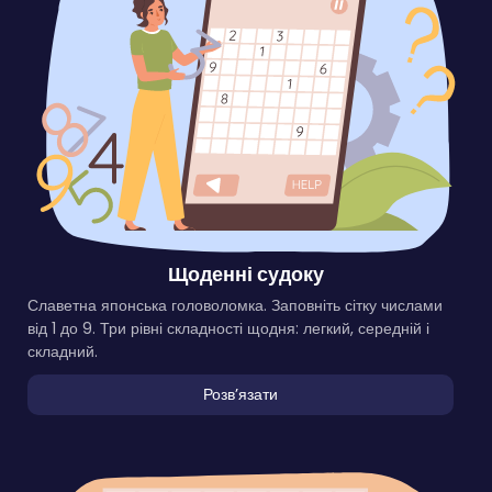
Щоденні судоку
Славетна японська головоломка. Заповніть сітку числами
від 1 до 9. Три рівні складності щодня: легкий, середній і
складний.
Розвʼязати