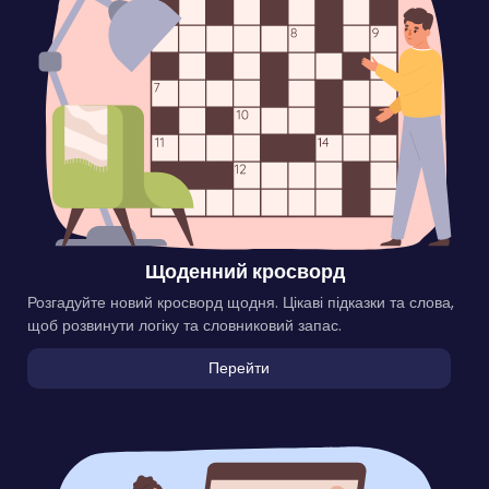
Щоденний кросворд
Розгадуйте новий кросворд щодня. Цікаві підказки та слова,
щоб розвинути логіку та словниковий запас.
Перейти