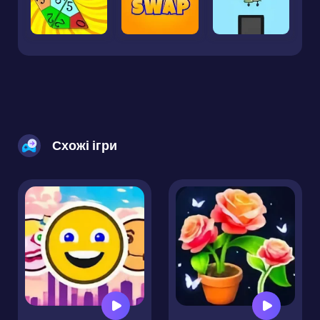
Схожі ігри