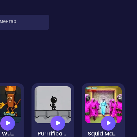
оментар
Hugli Wugli vs Tung Tung Sahur
Purrrification
Squid Maze Challenge