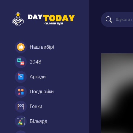
Наш вибір!
2048
Аркади
Поєднайки
Гонки
Більярд