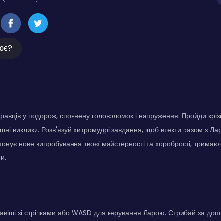
ює?
равців у подорож, сповнену головоломок і напруження. Пройди крізь
ні виклики. Розв'язуй хитромудрі завдання, щоб втекти разом з Ларо
онує нове випробування твоєї майстерності та хоробрості, тримаюч
ри.
авіші зі стрілками або WASD для керування Ларою. Стрибай за доп