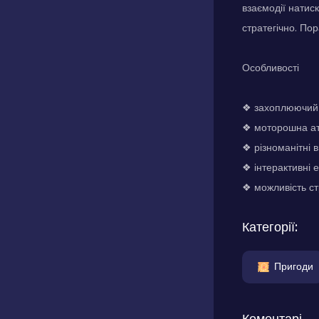
взаємодії натис
стратегічно. По
Особливості
❖ захоплюючий 
❖ моторошна ат
❖ різноманітні 
❖ інтерактивні 
❖ можливість ст
Категорії:
Пригоди
Коментарі