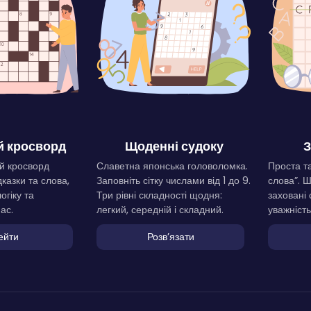
 кросворд
Щоденні судоку
З
й кросворд
Славетна японська головоломка.
Проста та
дказки та слова,
Заповніть сітку числами від 1 до 9.
слова”. 
огіку та
Три рівні складності щодня:
заховані 
ас.
легкий, середній і складний.
уважність
ейти
Розвʼязати