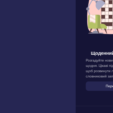
Щоденний
Розгадуйте нови
щодня. Цікаві пі
щоб розвинути л
словниковий зап
Пер