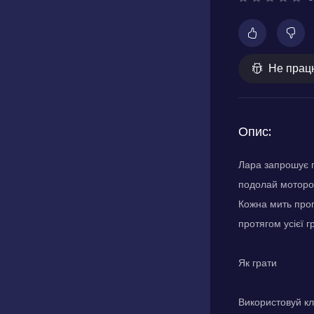
Не прац
Опис:
Лара запрошує г
подолай моторош
Кожна мить проп
протягом усієї г
Як грати
Використовуй кл