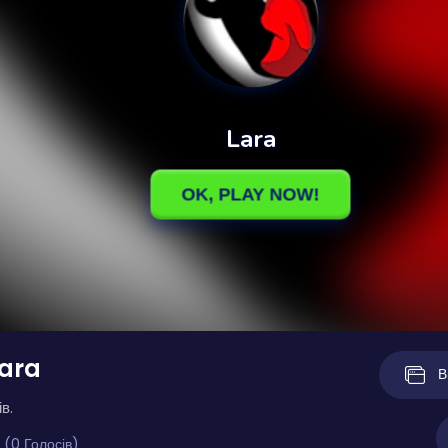
Lara
В
в.
 (0 Голосів)