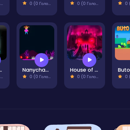
)
0 (0 Голосів)
0 (0 Голосів)
0 (0
 Traps Level Devil Puzzle 2D
Nanychan vs Ghosts
House of 1000 Doors: Evil Inside
)
0 (0 Голосів)
0 (0 Голосів)
0 (0