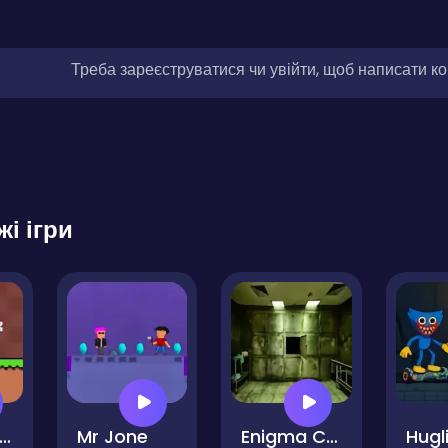
Треба зареєструватися чи увійти, щоб написати к
жі ігри
Banana Duck
Mr Jone
Enigma Chapter 1 - Morgue Escape