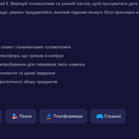
кай E. Вирішуй головоломки та уникай пасток, щоб просуватися далі
рада: уважно придивляйся, важливі підказки можуть бути приховані н
сюжет з елементами головоломок
мосфера, що тримає в напрузі
випробування для перевірки твоїх навичок
елементи та цікаві завдання
ратегічного збору предметів
Пазли
Платформери
Страшні