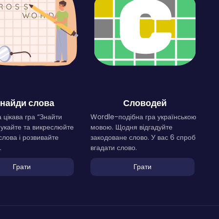
найди слова
Словодей
 цікава гра “Знайти
Wordle-подібна гра українською
Шукайте та викреслюйте
мовою. Щодня відгадуйте
слова і розвивайте
закодоване слово. У вас 6 спроб
.
вгадати слово.
Грати
Грати