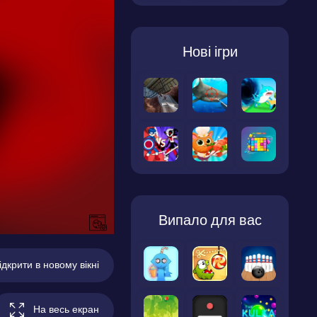
Нові ігри
Випало для вас
ідкрити в новому вікні
На весь екран