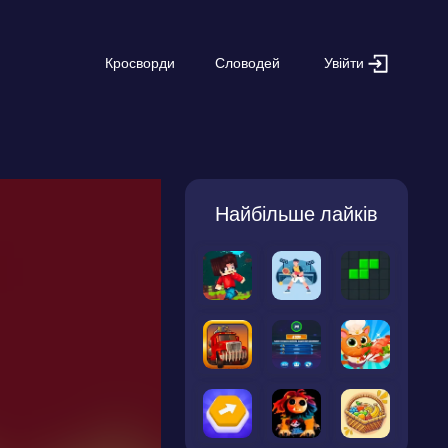
Увійти
Кросворди
Словодей
Найбільше лайків