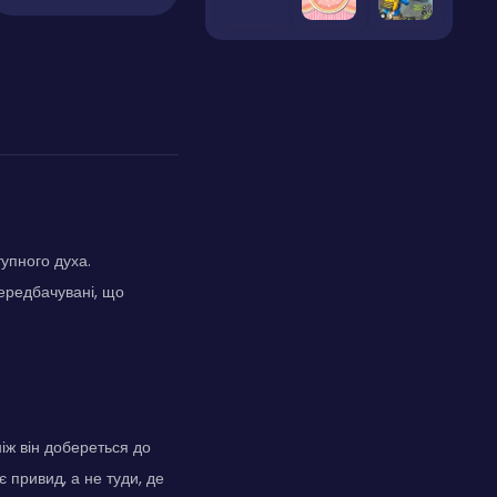
тупного духа.
ередбачувані, що
іж він добереться до
є привид, а не туди, де