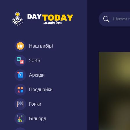
Наш вибір!
2048
Аркади
Поєднайки
Гонки
Більярд