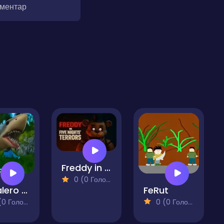
оментар
Freddy in Five Nights Terrors
0 (0 Голосів)
Tralalero Tralala Brainrot Parking Terror
FeRut
 Голосів)
0 (0 Голосів)