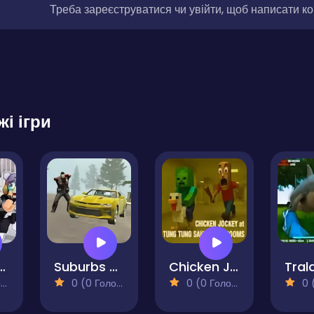
Треба зареєструватися чи увійти, щоб написати к
жі ігри
son: Hide And Seek
Suburbs Zombie Driving
Chicken Jockey at Tung Tung Sahur Backrooms
)
0 (0 Голосів)
0 (0 Голосів)
0 (0