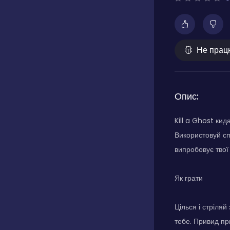
Не прац
Опис:
Kill a Ghost ки
Використовуй сп
випробовує твої 
Як грати
Цілься і стріля
тебе. Привид при