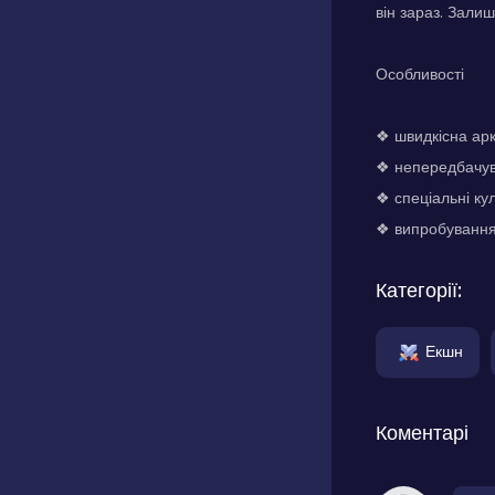
він зараз. Зали
Особливості
❖ швидкісна арк
❖ непередбачув
❖ спеціальні кул
❖ випробування
Категорії:
Екшн
Коментарі