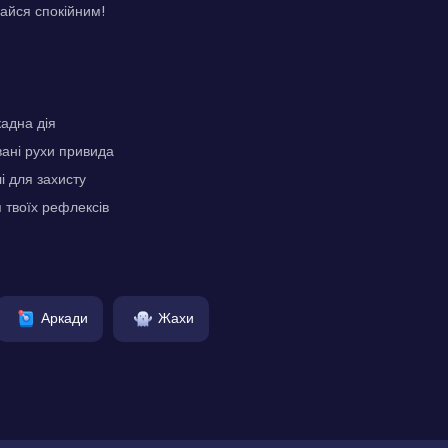
шайся спокійним!
адна дія
ані рухи привида
і для захисту
 твоїх рефлексів
Аркади
Жахи