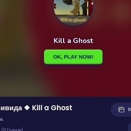
ивида ❖ Kill a Ghost
В
в.
 (0 Голосів)