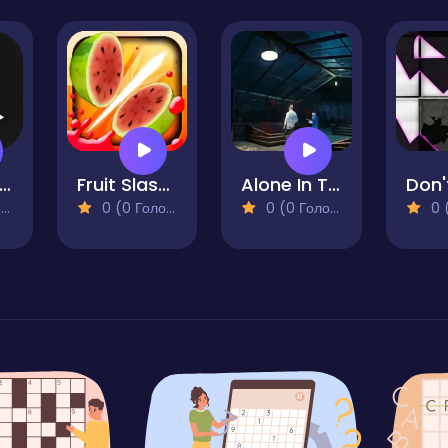
quare Clicker
Fruit Slasher
Alone In The Evil Mansion
)
0 (0 Голосів)
0 (0 Голосів)
0 (0