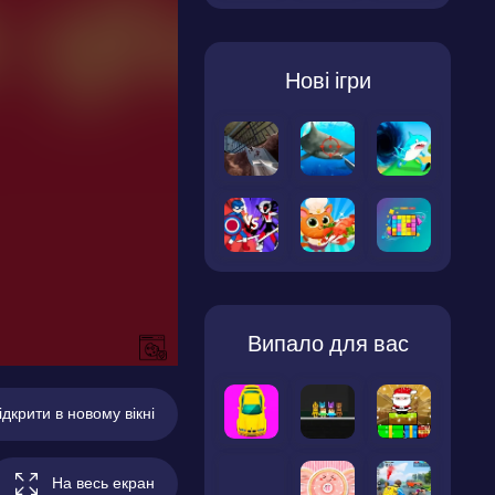
Нові ігри
Випало для вас
ідкрити в новому вікні
На весь екран