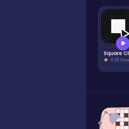
S
0 (0 Голосів