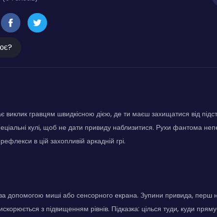
ює?
дає виклик гравцям швидкісною дією, де ти маєш захищатися від підс
еціальні кулі, щоб не дати привиду наблизитися. Рухи фантома неп
рефлекси в цій захопливій аркадній грі.
й за допомогою миші або сенсорного екрана. Зупини привида, перш н
скорюється з підвищенням рівнів. Підказка: цілься туди, куди пряму