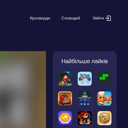
Увійти
Кросворди
Словодей
Найбільше лайків