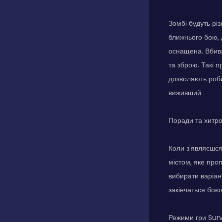
Зомбі будуть рі
ближнього бою, 
оснащена. Вбива
та зброю. Такі 
дозволяють роби
виживший.
Поради та хитр
Коли з'являєшся
містом, яке про
вибирати варіан
закінчаться боє
Режими гри Surv