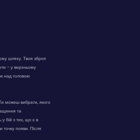
оєму шляху. Твоя зброя
ети - у верхньому
ок над головою
 Ти можеш вибрати, якого
ращення та
у бій з тих, що є в
и точку появи. Після