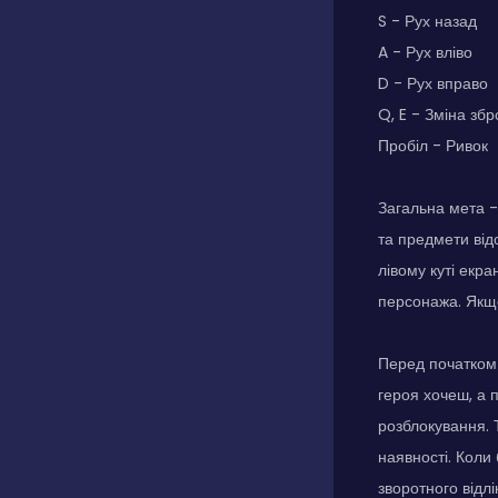
S - Рух назад
A - Рух вліво
D - Рух вправо
Q, E - Зміна збр
Пробіл - Ривок
Загальна мета -
та предмети від
лівому куті екр
персонажа. Якщо
Перед початком 
героя хочеш, а 
розблокування. Т
наявності. Коли
зворотного відлі