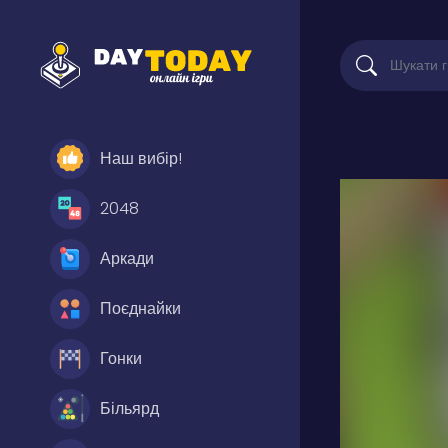
Наш вибір!
2048
Аркади
Поєднайки
Гонки
Більярд