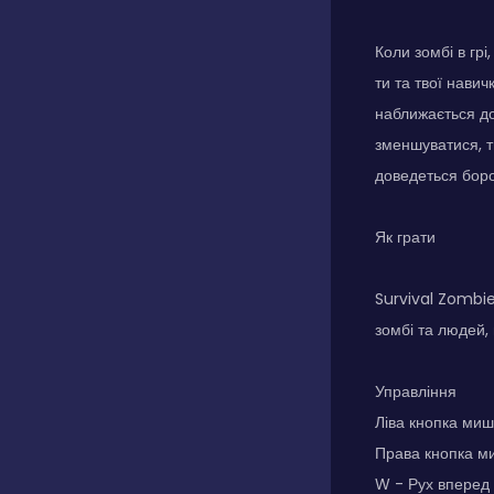
Коли зомбі в грі
ти та твої навич
наближається до
зменшуватися, т
доведеться боро
Як грати
Survival Zombie
зомбі та людей,
Управління
Ліва кнопка миш
Права кнопка м
W - Рух вперед