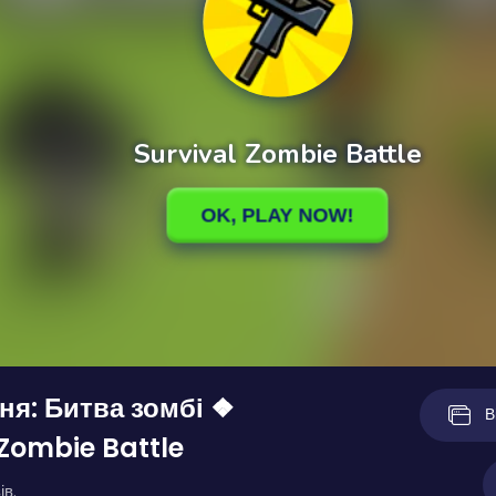
я: Битва зомбі ❖
В
 Zombie Battle
ів.