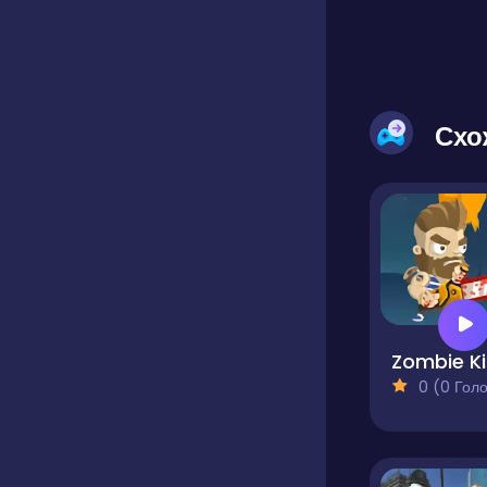
Схо
Z
0 (0 Голосів