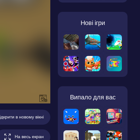
Нові ігри
Випало для вас
ідкрити в новому вікні
На весь екран