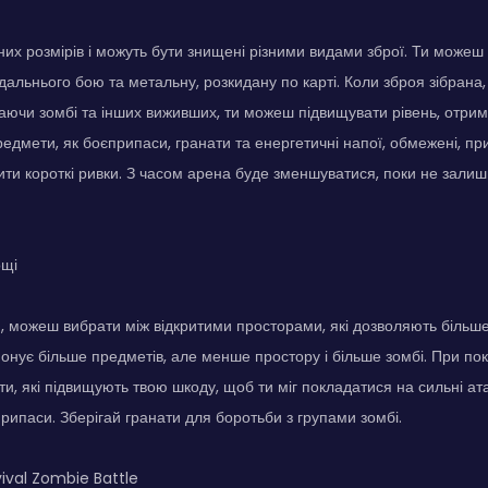
зних розмірів і можуть бути знищені різними видами зброї. Ти можеш 
дальнього бою та метальну, розкидану по карті. Коли зброя зібрана
ючи зомбі та інших виживших, ти можеш підвищувати рівень, отри
предмети, як боєприпаси, гранати та енергетичні напої, обмежені, пр
ти короткі ривки. З часом арена буде зменшуватися, поки не зали
ощі
, можеш вибрати між відкритими просторами, які дозволяють більше 
понує більше предметів, але менше простору і більше зомбі. При п
ти, які підвищують твою шкоду, щоб ти міг покладатися на сильні а
припаси. Зберігай гранати для боротьби з групами зомбі.
ival Zombie Battle