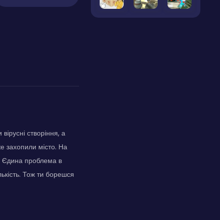
 вірусні створіння, а
же захопили місто. На
я. Єдина проблема в
лькість. Тож ти борешся