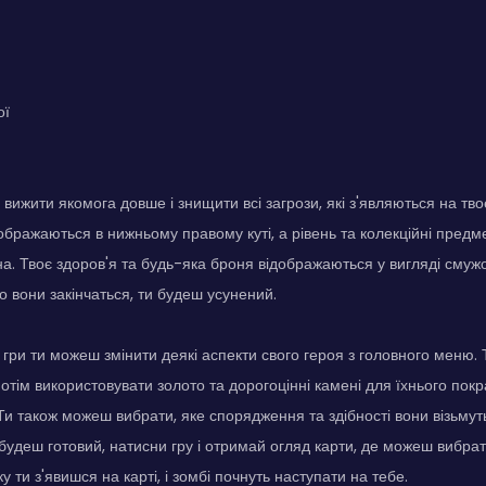
ої
 вижити якомога довше і знищити всі загрози, які з'являються на тв
ображаються в нижньому правому куті, а рівень та колекційні предм
ана. Твоє здоров'я та будь-яка броня відображаються у вигляді смуж
 вони закінчаться, ти будеш усунений.
гри ти можеш змінити деякі аспекти свого героя з головного меню.
потім використовувати золото та дорогоцінні камені для їхнього пок
и також можеш вибрати, яке спорядження та здібності вони візьмуть 
 будеш готовий, натисни гру і отримай огляд карти, де можеш вибрат
ку ти з'явишся на карті, і зомбі почнуть наступати на тебе.