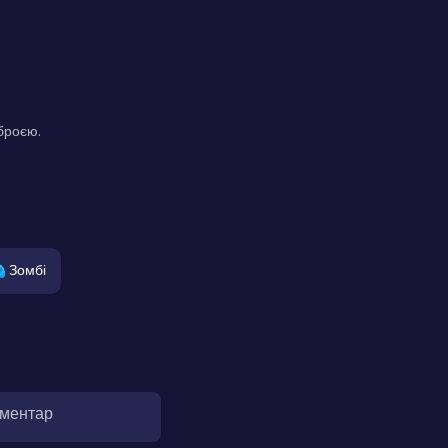
броєю.
Зомбі
оментар