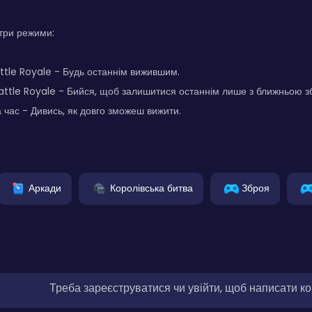
 три режими:
tle Royale - Будь останнім вижившим.
attle Royale - Бийся, щоб залишитися останнім лише з ближньою з
час - Дивись, як довго зможеш вижити.
Аркади
Королівська битва
Зброя
Треба зареєструватися чи увійти, щоб написати к