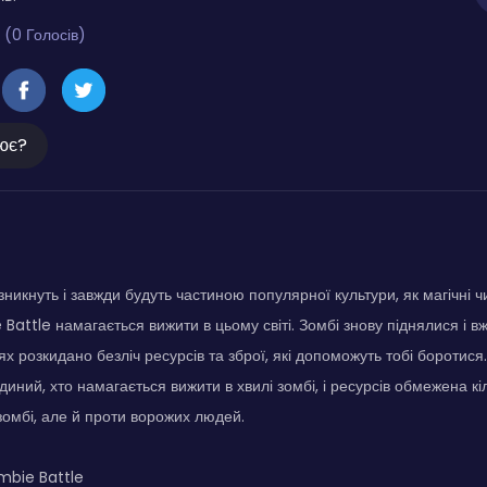
 (0 Голосів)
ює?
зникнуть і завжди будуть частиною популярної культури, як магічні чи
Battle намагається вижити в цьому світі. Зомбі знову піднялися і в
ях розкидано безліч ресурсів та зброї, які допоможуть тобі боротис
диний, хто намагається вижити в хвилі зомбі, і ресурсів обмежена кі
 зомбі, але й проти ворожих людей.
mbie Battle