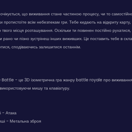
, очікується, що виживання стане частиною процесу, чи то самостійно,
ки протистоїте всім небезпекам гри. Тебе кидають на відкриту карту,
 твого місця розташування. Оскільки ти повинен постійно рухатися,
и рано чи пізно зустрінеш інших виживших. Це поставить тебе в скла
тися, сподіваючись залишитися останнім.
 Battle - це 3D ізометрична гра жанру battle royale про виживанн
 використовуючи мишу та клавіатуру.
і - Атака
иші - Метальна зброя