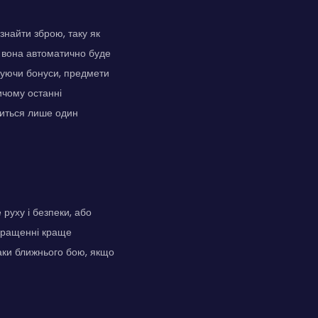
знайти зброю, таку як
, вона автоматично буде
муючи бонуси, предмети
ичому останні
шиться лише один
руху і безпеки, або
окращенні краще
таки ближнього бою, якщо