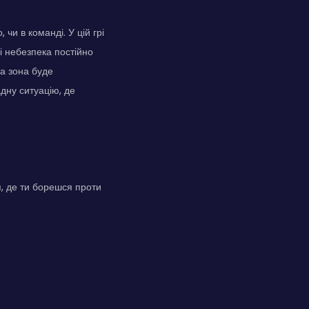
 чи в команді. У цій грі
 і небезпека постійно
 а зона буде
дну ситуацію, де
я, де ти борешся проти