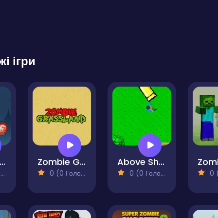
жі ігри
ombie Killers
Zombie Grassland
Above Shooter
)
0 (0 Голосів)
0 (0 Голосів)
0 (0