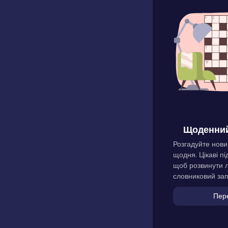
Щоденний
Розгадуйте нови
щодня. Цікаві пі
щоб розвинути л
словниковий зап
Пер