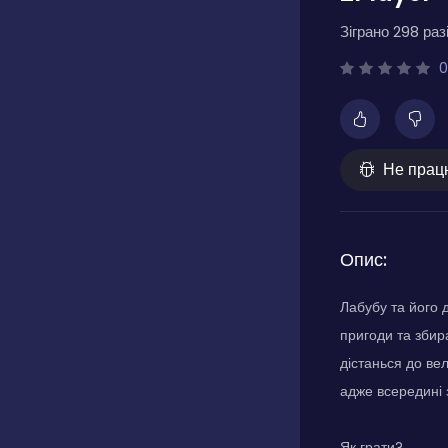
Зіграно 298 разі
0
Не прац
Опис:
Лабубу та його 
пригоди та збира
дістанься до ве
адже всередині 
Як грати?