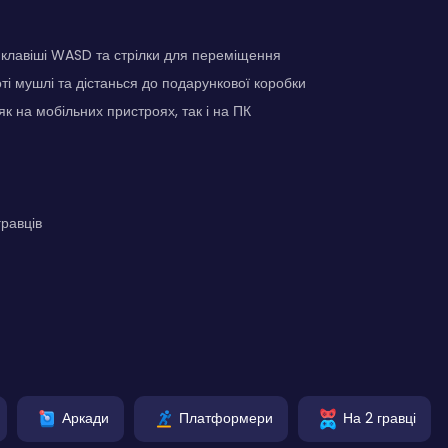
 клавіші WASD та стрілки для переміщення
оті мушлі та дістанься до подарункової коробки
як на мобільних пристроях, так і на ПК
гравців
Аркади
Платформери
На 2 гравці