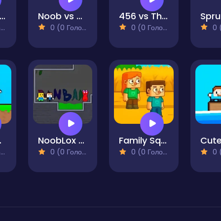
tickBoys Xmas
Noob vs Pro Sand island
456 vs Thanos
)
0 (0 Голосів)
0 (0 Голосів)
0 (0
 Player
NoobLox vs Garten 2 Player
Family Squid Challenge
)
0 (0 Голосів)
0 (0 Голосів)
0 (0