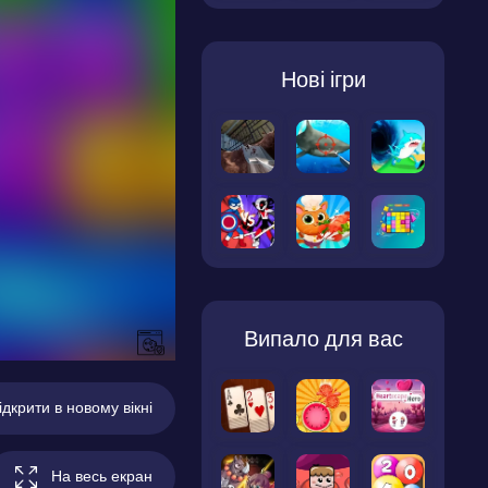
Нові ігри
Випало для вас
ідкрити в новому вікні
На весь екран