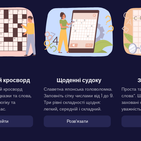
 кросворд
Щоденні судоку
З
й кросворд
Славетна японська головоломка.
Проста та
дказки та слова,
Заповніть сітку числами від 1 до 9.
слова”. 
огіку та
Три рівні складності щодня:
заховані 
ас.
легкий, середній і складний.
уважність
ейти
Розвʼязати