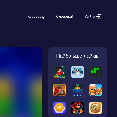
Увійти
Кросворди
Словодей
Найбільше лайків