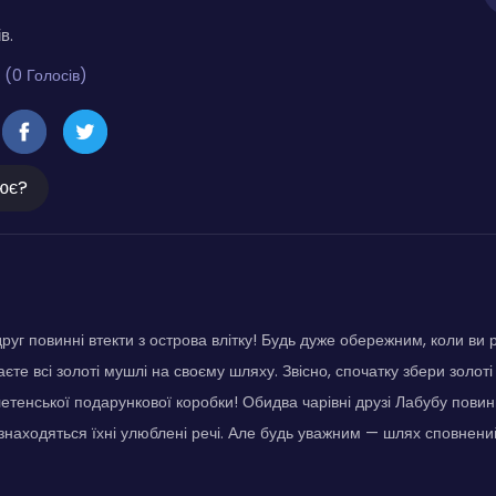
в.
 (0 Голосів)
ює?
друг повинні втекти з острова влітку! Будь дуже обережним, коли ви
єте всі золоті мушлі на своєму шляху. Звісно, спочатку збери золоті
летенської подарункової коробки! Обидва чарівні друзі Лабубу повинн
знаходяться їхні улюблені речі. Але будь уважним — шлях сповнени