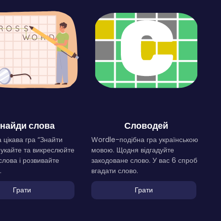
найди слова
Словодей
 цікава гра “Знайти
Wordle-подібна гра українською
Шукайте та викреслюйте
мовою. Щодня відгадуйте
слова і розвивайте
закодоване слово. У вас 6 спроб
.
вгадати слово.
Грати
Грати