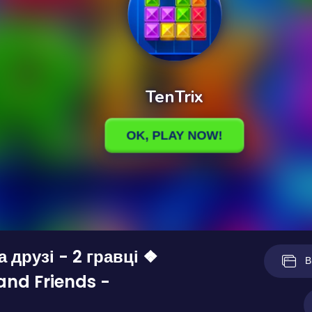
 друзі - 2 гравці ❖
В
nd Friends -