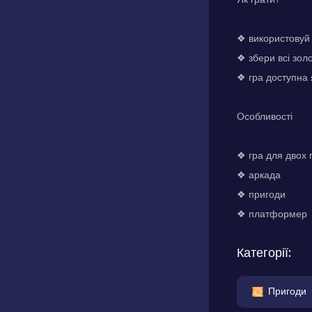
❖ використовуй
❖ збери всі зол
❖ гра доступна 
Особливості
❖ гра для двох 
❖ аркада
❖ пригоди
❖ платформер
Категорії:
Пригоди