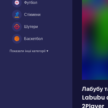
Футбол
Стікмени
Шутери
Баскетбол
Показати інші категорії ▾
Лабубу та
Labubu a
2Player