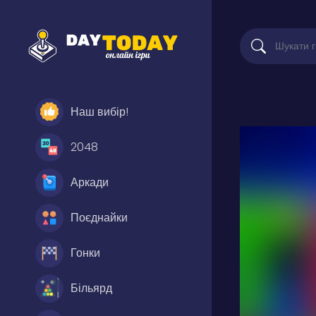
Наш вибір!
2048
Аркади
Поєднайки
Гонки
Більярд