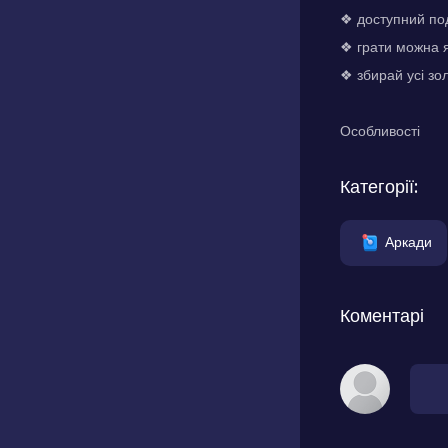
❖ доступний по
❖ грати можна я
❖ збирай усі зо
Особливості
Категорії:
Аркади
Коментарі