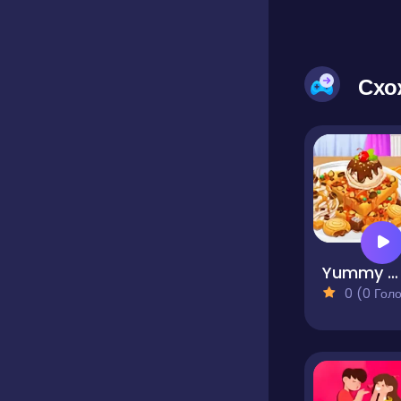
Схо
Yummy Waffle Ice Cream
0 (0 Голосів