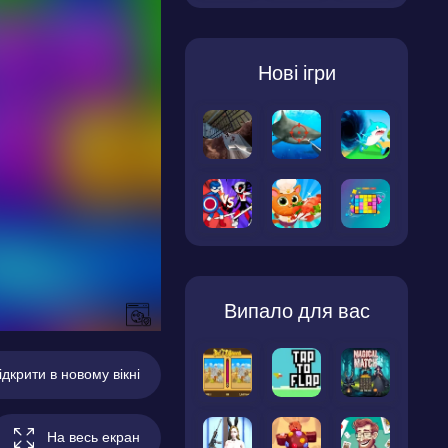
Нові ігри
Випало для вас
ідкрити в новому вікні
На весь екран