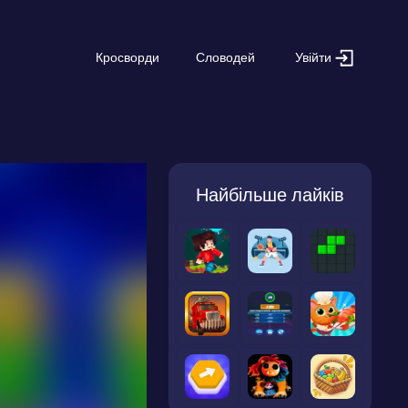
Увійти
Кросворди
Словодей
Найбільше лайків