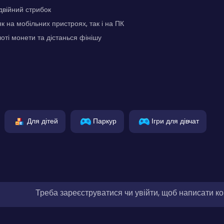
двійний стрибок
к на мобільних пристроях, так і на ПК
лоті монети та дістанься фінішу
Для дітей
Паркур
Ігри для дівчат
Треба зареєструватися чи увійти, щоб написати к