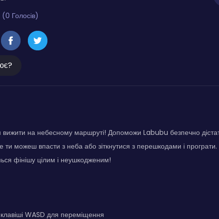
 (0 Голосів)
ює?
 вижити на небесному маршруті! Допоможи Labubu безпечно дістат
 ти можеш впасти з неба або зіткнутися з перешкодами і програти. 
нься фінішу цілим і неушкодженим!
 клавіші WASD для переміщення