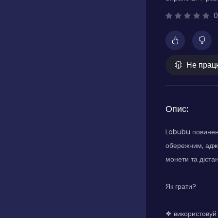
0
Не прац
Опис:
Labubu повинен
обережним, адже
монети та діста
Як грати?
❖ використовуй