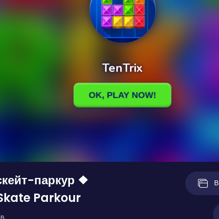
скейт-паркур ❖
В
Skate Parkour
в.