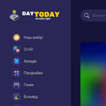
Наш вибір!
2048
Аркади
Поєднайки
Гонки
Більярд