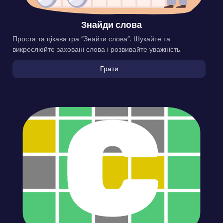
Знайди слова
Проста та цікава гра “Знайти слова”. Шукайте та
викреслюйте заховані слова і розвивайте уважність.
Грати