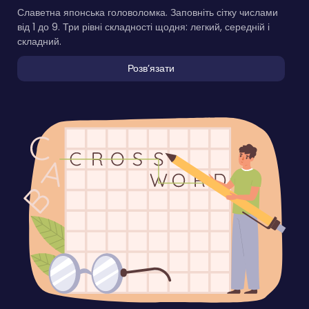
Славетна японська головоломка. Заповніть сітку числами
від 1 до 9. Три рівні складності щодня: легкий, середній і
складний.
Розвʼязати