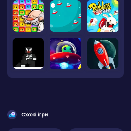
Схожі ігри