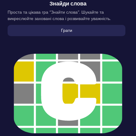
Знайди слова
Проста та цікава гра “Знайти слова”. Шукайте та
викреслюйте заховані слова і розвивайте уважність.
Грати