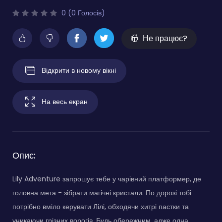
0 (0 Голосів)
Не працює?
Відкрити в новому вікні
На весь екран
Опис:
Lily Adventure запрошує тебе у чарівний платформер, де
головна мета - зібрати магічні кристали. По дорозі тобі
потрібно вміло керувати Лілі, обходячи хитрі пастки та
уникаючи грізних ворогів. Будь обережним, адже одна