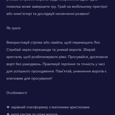
помилка може завершити гру. Грай на мобільному пристрої
або комп'ютері та досліджуй нескінченні розваги!
Як грати
Використовуй стрілки або свайпи, щоб переміщати Лілі.
Стрибай через перешкоди та уникай ворогів. Збирай
кристали, щоб розблоковувати рівні. Просувайся, досягаючи
воріт без ушкоджень. Практикуй терпіння та точність у часі
для успішного проходження. Пам'ятай, уникнення ворогів є
ключовим для просування!
Особливості
❖ чарівний платформер з магічними кристалами
❖ хитрі пастки та грізні вороги