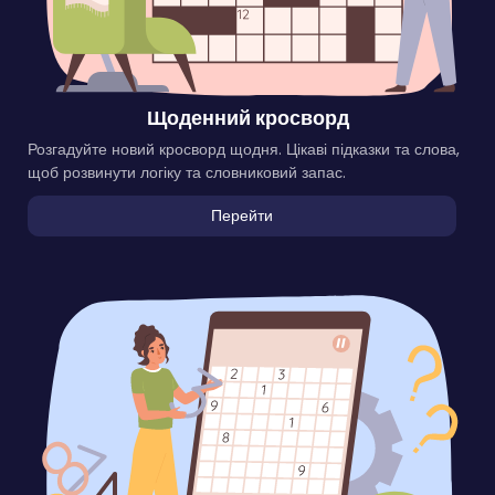
Щоденний кросворд
Розгадуйте новий кросворд щодня. Цікаві підказки та слова,
щоб розвинути логіку та словниковий запас.
Перейти