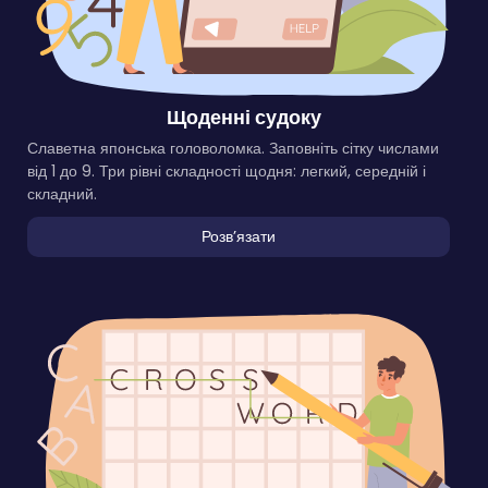
Щоденні судоку
Славетна японська головоломка. Заповніть сітку числами
від 1 до 9. Три рівні складності щодня: легкий, середній і
складний.
Розвʼязати