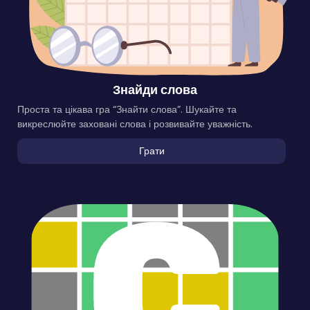
Знайди слова
Проста та цікава гра “Знайти слова”. Шукайте та
викреслюйте заховані слова і розвивайте уважність.
Грати