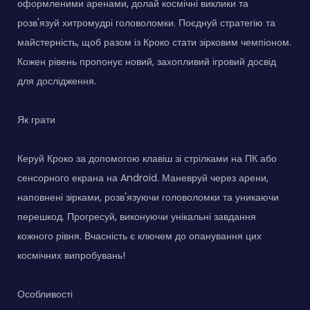
оформленими аренами, долай космічні виклики та
розв'язуй хитромудрі головоломки. Поєднуй стратегію та
майстерність, щоб разом із Кроко стати зірковим чемпіоном.
Кожен рівень пропонує новий, захопливий ігровий досвід
для дослідження.
Як грати
Керуй Кроко за допомогою клавіш зі стрілками на ПК або
сенсорного екрана на Android. Маневруй через арени,
наповнені зірками, розв'язуючи головоломки та уникаючи
перешкод. Прогресуй, виконуючи унікальні завдання
кожного рівня. Вчасність є ключем до опанування цих
космічних випробувань!
Особливості