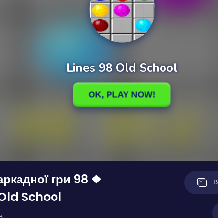
аркадної гри 98 ❖
В
 Old School
в.