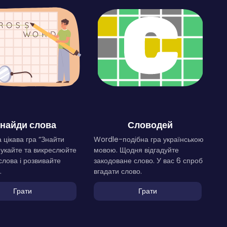
найди слова
Словодей
 цікава гра “Знайти
Wordle-подібна гра українською
Шукайте та викреслюйте
мовою. Щодня відгадуйте
слова і розвивайте
закодоване слово. У вас 6 спроб
.
вгадати слово.
Грати
Грати