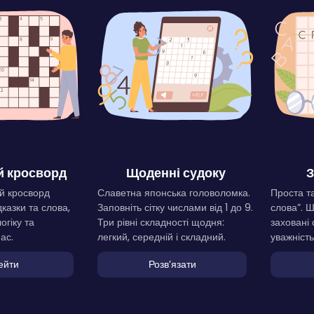
 кросворд
Щоденні судоку
З
й кросворд
Славетна японська головоломка.
Проста та
дказки та слова,
Заповніть сітку числами від 1 до 9.
слова”. 
огіку та
Три рівні складності щодня:
заховані 
ас.
легкий, середній і складний.
уважність
ейти
Розвʼязати