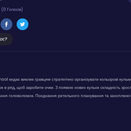
 (0 Голосів)
ює?
ool кидає виклик гравцям стратегічно організувати кольорові кульки 
ок в ряд, щоб заробити очки. З появою нових кульок складність зрос
ання головоломок. Поєднання ретельного планування та захоплюючо