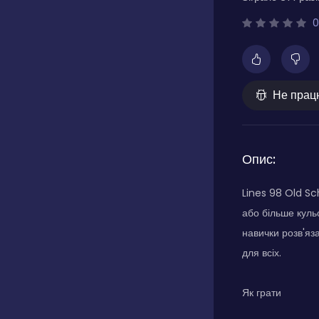
0
Не прац
Опис:
Lines 98 Old Sch
або більше куль
навички розв'яз
для всіх.
Як грати