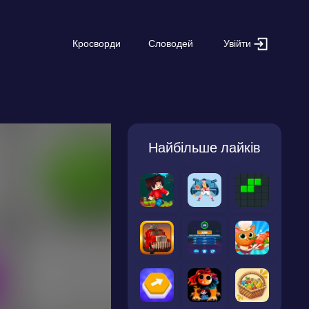
Увійти
Кросворди
Словодей
Найбільше лайків