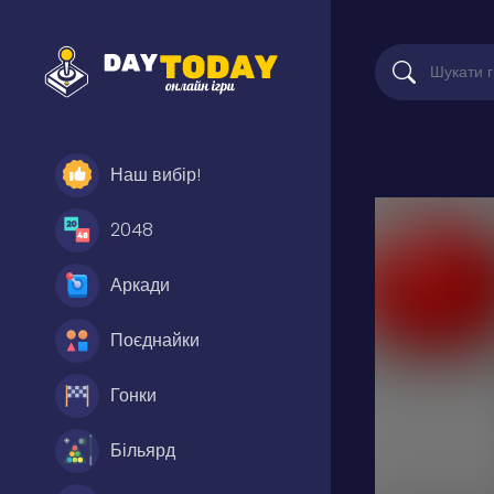
Наш вибір!
2048
Аркади
Поєднайки
Гонки
Більярд