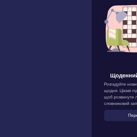
Щоденний
Розгадуйте нови
щодня. Цікаві пі
щоб розвинути л
словниковий зап
Пер