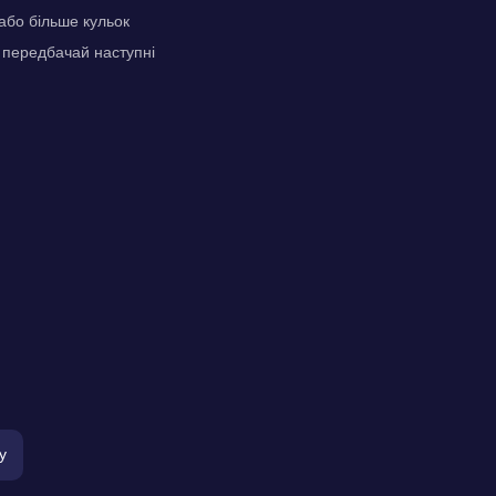
 або більше кульок
: передбачай наступні
у