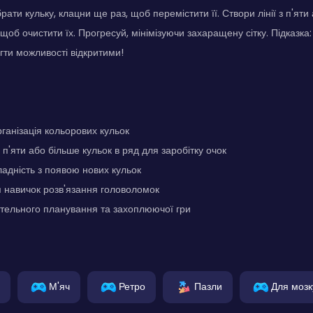
ати кульку, клацни ще раз, щоб перемістити її. Створи лінії з п'яти
 щоб очистити їх. Прогресуй, мінімізуючи захаращену сітку. Підказка
гти можливості відкритими!
рганізація кольорових кульок
п'яти або більше кульок в ряд для заробітку очок
адність з появою нових кульок
 навичок розв'язання головоломок
тельного планування та захоплюючої гри
М'яч
Ретро
Пазли
Для мозк