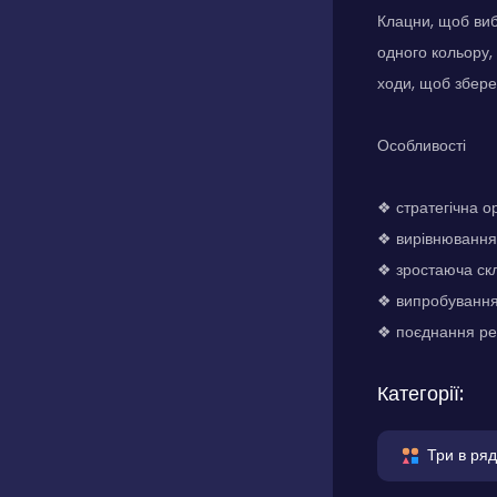
Клацни, щоб вибр
одного кольору,
ходи, щоб збере
Особливості
❖ стратегічна о
❖ вирівнювання 
❖ зростаюча скл
❖ випробування
❖ поєднання ре
Категорії:
Три в ряд