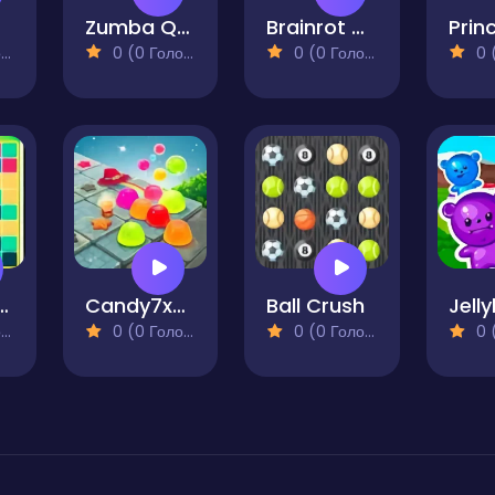
ns
Zumba Quest
Brainrot Mind Puzzle Sort Challenge
)
0 (0 Голосів)
0 (0 Голосів)
0 (0
ash Puzzle Quest
Candy7x7Block
Ball Crush
Jell
)
0 (0 Голосів)
0 (0 Голосів)
0 (0