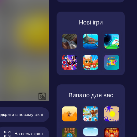
Нові ігри
Випало для вас
ідкрити в новому вікні
На весь екран