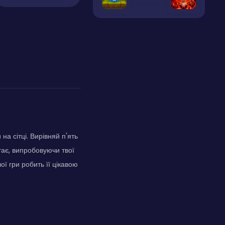
на сітці. Вирівняй п'ять
тає, випробовуючи твої
ї гри робить її цікавою