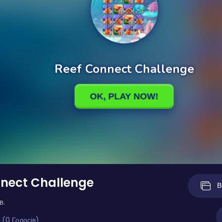
nect Challenge
В
в.
 (0 Голосів)