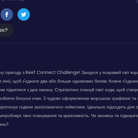
ює?
ну пригоду з Reef Connect Challenge! Занурся у яскравий світ кор
лінії, щоб з'єднати два або більше однакових блоків. Кожне з'єдна
м піднятися з дна океану. Стратегічно плануй свої ходи, щоб ство
робляти бонусні очки. З чудово оформленою морською графікою та
 пропонує години захоплюючого геймплею. Ідеально підходить для гр
 випробовує твоє планування та креативність. Чи зможеш ти підкорит
ань?