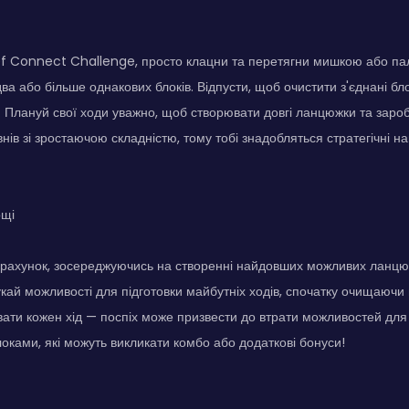
ef Connect Challenge, просто клацни та перетягни мишкою або п
 два або більше однакових блоків. Відпусти, щоб очистити з'єднані бл
. Плануй свої ходи уважно, щоб створювати довгі ланцюжки та зароб
івнів зі зростаючою складністю, тому тобі знадобляться стратегічні 
ощі
 рахунок, зосереджуючись на створенні найдовших можливих ланцюж
укай можливості для підготовки майбутніх ходів, спочатку очищаючи 
ати кожен хід — поспіх може призвести до втрати можливостей для 
оками, які можуть викликати комбо або додаткові бонуси!