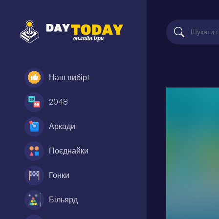
Наш вибір!
2048
Аркади
Поєднайки
Гонки
Більярд