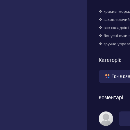
❖ красиві морс
❖ захоплюючий 
❖ все складніші
❖ бонусні очки 
❖ зручне управл
Категорії:
Три в ряд
Коментарі