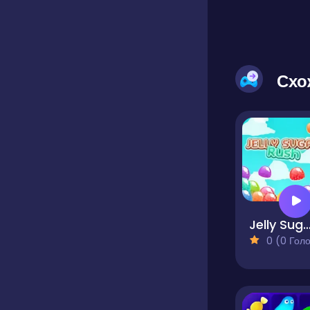
Схо
Jelly Sugar R
0 (0 Голосів