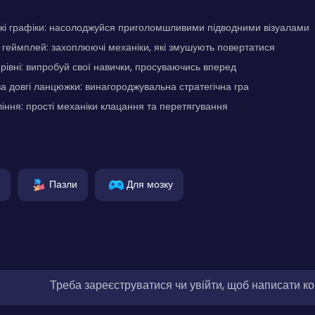
ькі графіки: насолоджуйся приголомшливими підводними візуалами
геймплей: захоплюючі механіки, які змушують повертатися
 рівні: випробуй свої навички, просуваючись вперед
за довгі ланцюжки: винагороджувальна стратегічна гра
іння: прості механіки клацання та перетягування
Пазли
Для мозку
Треба зареєструватися чи увійти, щоб написати к