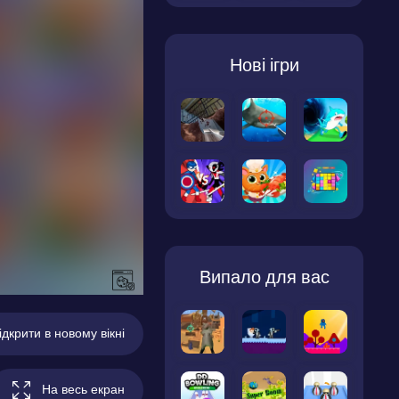
Нові ігри
Випало для вас
ідкрити в новому вікні
На весь екран