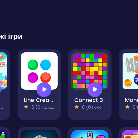
жі ігри
ush
Line Creator - Match 3 Puzzle
Connect 3
)
0 (0 Голосів)
0 (0 Голосів)
0 (0