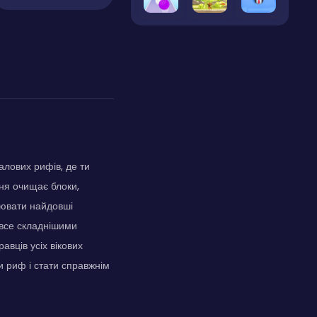
алових рифів, де ти
ння очищає блоки,
рювати найдовші
 все складнішими
авців усіх вікових
и риф і стати справжнім