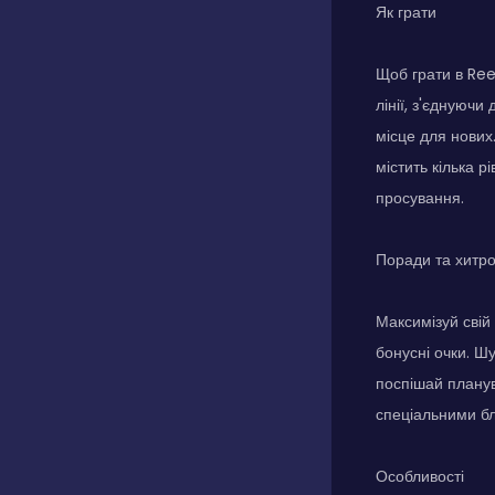
Як грати
Щоб грати в Re
лінії, з'єднуючи
місце для нових
містить кілька р
просування.
Поради та хитр
Максимізуй свій
бонусні очки. Ш
поспішай планув
спеціальними бл
Особливості