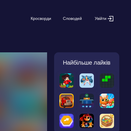
Увійти
Кросворди
Словодей
Найбільше лайків