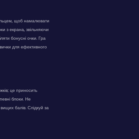
альцем, щоб намалювати
оки з екрана, звільняючи
ляти бонусні очки. Гра
навички для ефективного
ків; це приносить
певні блоки. Не
вищих балів. Слідкуй за