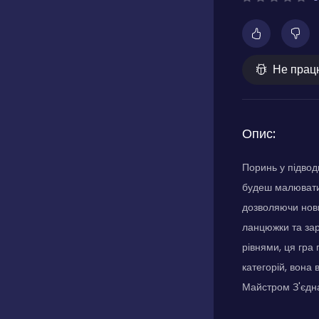
Не прац
Опис:
Поринь у підвод
будеш малювати 
дозволяючи нови
ланцюжки та за
рівнями, ця гра
категорій, вона
Майстром З'єдн