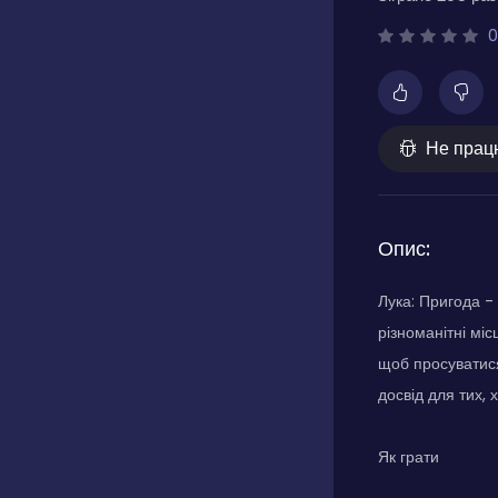
0
Не прац
Опис:
Лука: Пригода -
різноманітні мі
щоб просуватися
досвід для тих, 
Як грати