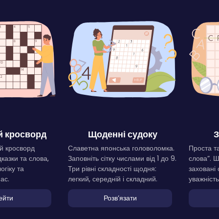
 кросворд
Щоденні судоку
З
й кросворд
Славетна японська головоломка.
Проста та
дказки та слова,
Заповніть сітку числами від 1 до 9.
слова”. 
огіку та
Три рівні складності щодня:
заховані 
ас.
легкий, середній і складний.
уважність
ейти
Розвʼязати