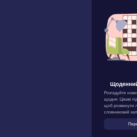
Щоденний
Розгадуйте нови
щодня. Цікаві пі
щоб розвинути л
словниковий зап
Пер