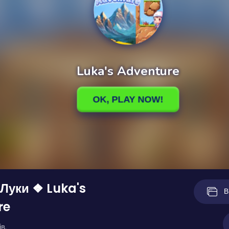
Луки ❖ Luka's
В
re
в.