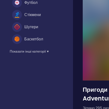
Футбол
Стікмени
Шутери
Баскетбол
Показати інші категорії ▾
Пригоди 
Adventu
Зіграно 295 разі