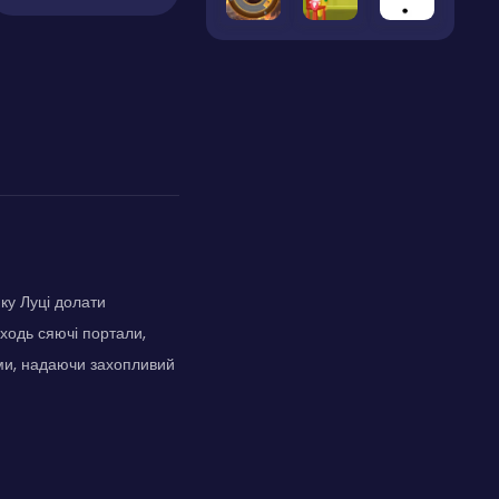
ку Луці долати
ходь сяючі портали,
ами, надаючи захопливий