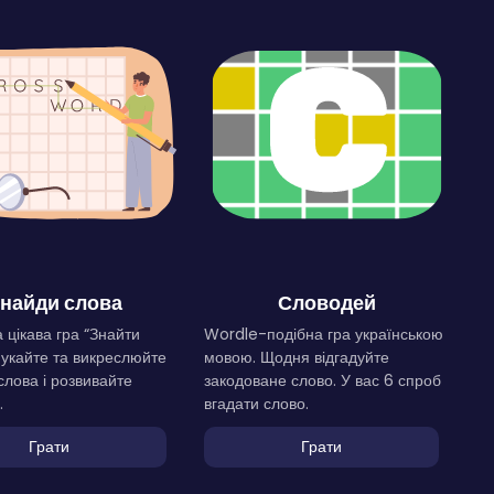
найди слова
Словодей
 цікава гра “Знайти
Wordle-подібна гра українською
Шукайте та викреслюйте
мовою. Щодня відгадуйте
слова і розвивайте
закодоване слово. У вас 6 спроб
.
вгадати слово.
Грати
Грати