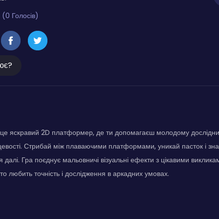
 (0 Голосів)
ює?
 це яскравий 2D платформер, де ти допомагаєш молодому дослідни
сцевості. Стрибай між плаваючими платформами, уникай пасток і зна
 далі. Гра поєднує мальовничі візуальні ефекти з цікавими виклик
хто любить точність і дослідження в аркадних умовах.