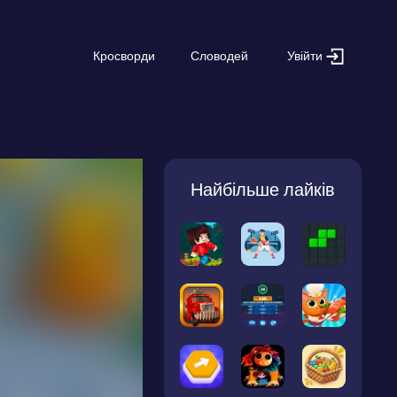
Увійти
Кросворди
Словодей
Найбільше лайків