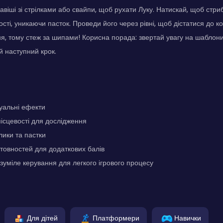
авіші зі стрілками або свайпи, щоб рухати Луку. Натискай, щоб стр
сті, уникаючи пасток. Проведи його через рівні, щоб дістатися до к
я, тому стеж за шипами! Корисна порада: звертай увагу на шаблони
й наступний крок.
зуальні ефекти
місцевості для дослідження
лики та пастки
товностей для додаткових балів
озуміле керування для легкого ігрового процесу
Для дітей
Платформери
Навички