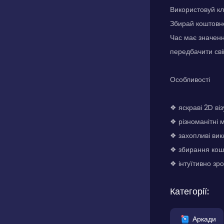
Використовуй кл
Збирай коштовно
Час має значенн
передбачити сві
Особливості
❖ яскраві 2D ві
❖ різноманітні 
❖ захопливі вик
❖ збирання кош
❖ інтуїтивно зр
Категорії:
Аркади