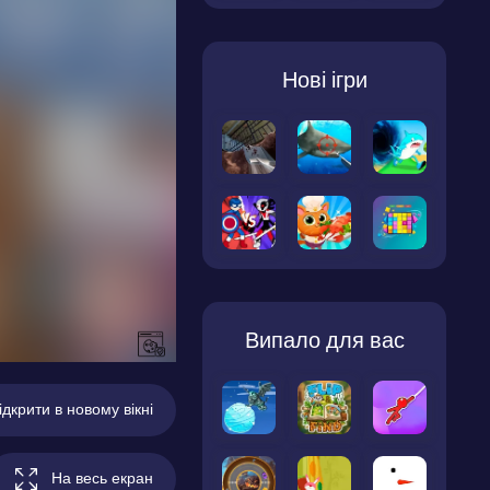
Нові ігри
Випало для вас
ідкрити в новому вікні
На весь екран