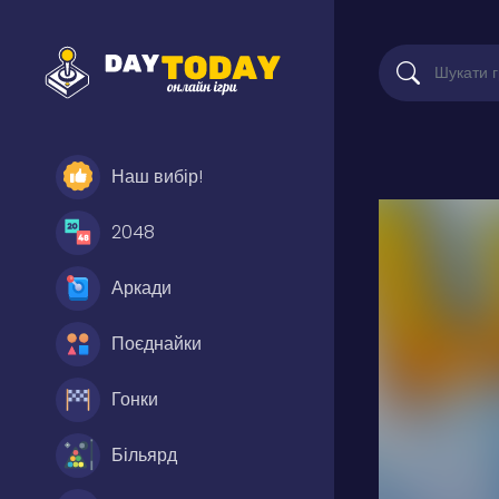
Наш вибір!
2048
Аркади
Поєднайки
Гонки
Більярд