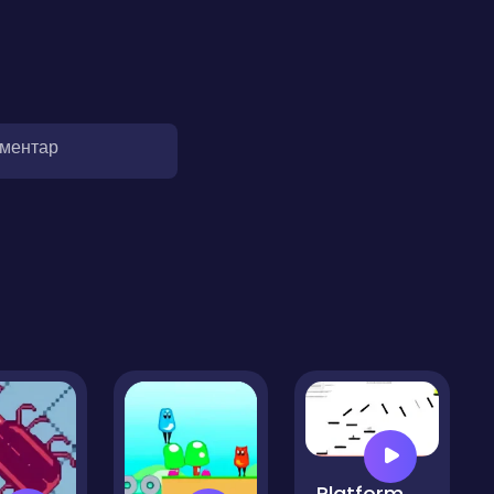
оментар
Platformer Hell Reupload