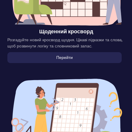
Щоденний кросворд
Розгадуйте новий кросворд щодня. Цікаві підказки та слова,
щоб розвинути логіку та словниковий запас.
Перейти