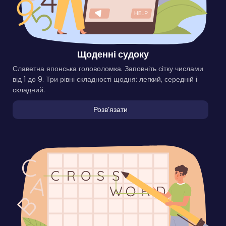
Щоденні судоку
Славетна японська головоломка. Заповніть сітку числами
від 1 до 9. Три рівні складності щодня: легкий, середній і
складний.
Розвʼязати