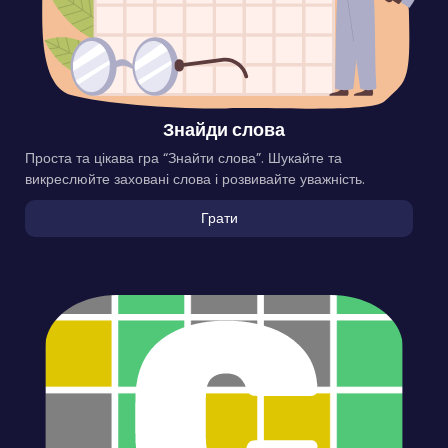
Знайди слова
Проста та цікава гра “Знайти слова”. Шукайте та
викреслюйте заховані слова і розвивайте уважність.
Грати