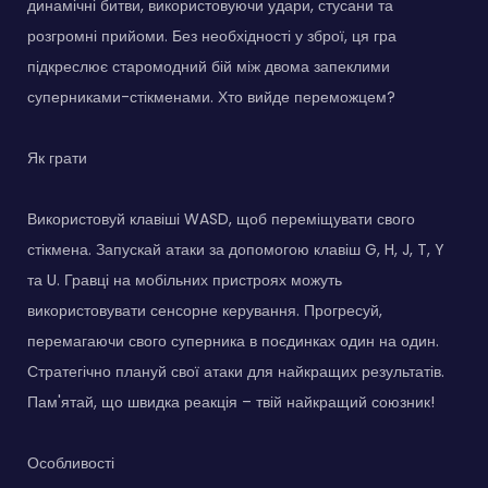
динамічні битви, використовуючи удари, стусани та
розгромні прийоми. Без необхідності у зброї, ця гра
підкреслює старомодний бій між двома запеклими
суперниками-стікменами. Хто вийде переможцем?
Як грати
Використовуй клавіші WASD, щоб переміщувати свого
стікмена. Запускай атаки за допомогою клавіш G, H, J, T, Y
та U. Гравці на мобільних пристроях можуть
використовувати сенсорне керування. Прогресуй,
перемагаючи свого суперника в поєдинках один на один.
Стратегічно плануй свої атаки для найкращих результатів.
Пам'ятай, що швидка реакція – твій найкращий союзник!
Особливості