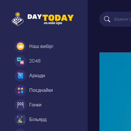
Наш вибір!
2048
Аркади
Поєднайки
Гонки
Більярд