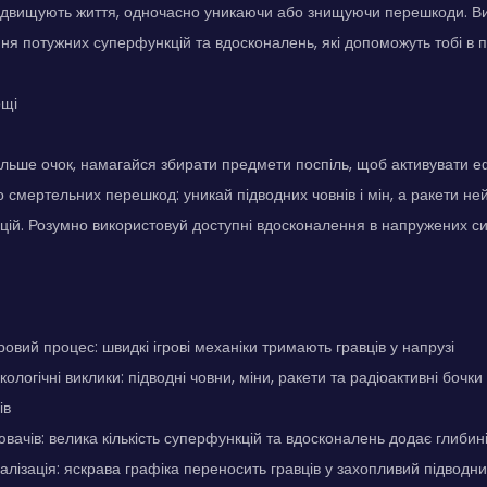
ідвищують життя, одночасно уникаючи або знищуючи перешкоди. Вик
ня потужних суперфункцій та вдосконалень, які допоможуть тобі в п
ощі
льше очок, намагайся збирати предмети поспіль, щоб активувати е
 смертельних перешкод: уникай підводних човнів і мін, а ракети не
цій. Розумно використовуй доступні вдосконалення в напружених си
овий процес: швидкі ігрові механіки тримають гравців у напрузі
кологічні виклики: підводні човни, міни, ракети та радіоактивні боч
ів
ювачів: велика кількість суперфункцій та вдосконалень додає глибин
алізація: яскрава графіка переносить гравців у захопливий підводни