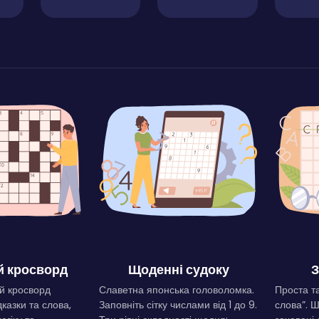
 кросворд
Щоденні судоку
З
й кросворд
Славетна японська головоломка.
Проста та
дказки та слова,
Заповніть сітку числами від 1 до 9.
слова”. 