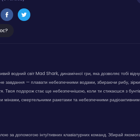
ює?
вий водний світ Mad Shark, динамічної гри, яка дозволяє тобі відчу
вне завдання — плавати небезпечними водами, збираючи рибу, зірк
я. Твоя подорож стає ще небезпечнішою, коли ти стикаєшся з бунт
ми мінами, смертельними ракетами та небезпечними радіоактивним
лою за допомогою інтуїтивних клавіатурних команд. Збирай якомога 