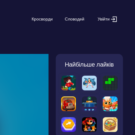
Увійти
Кросворди
Словодей
Найбільше лайків