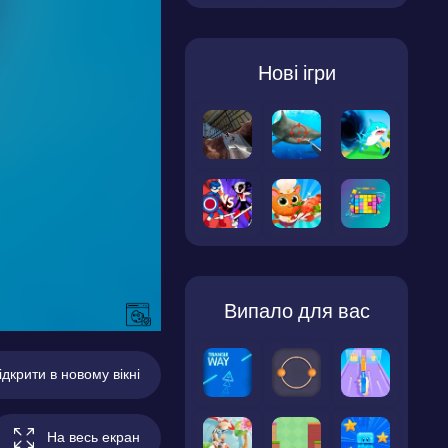
Нові ігри
Випало для вас
ідкрити в новому вікні
На весь екран