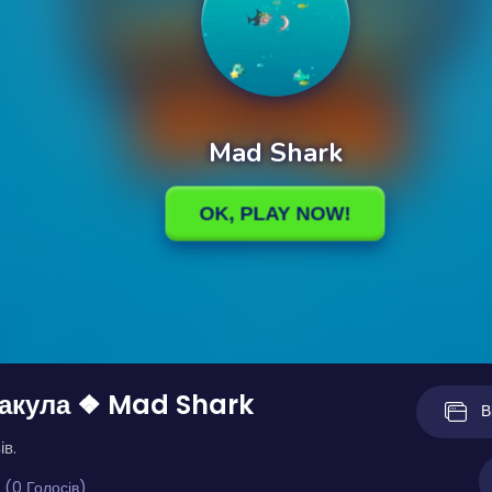
 акула ❖ Mad Shark
В
ів.
 (0 Голосів)