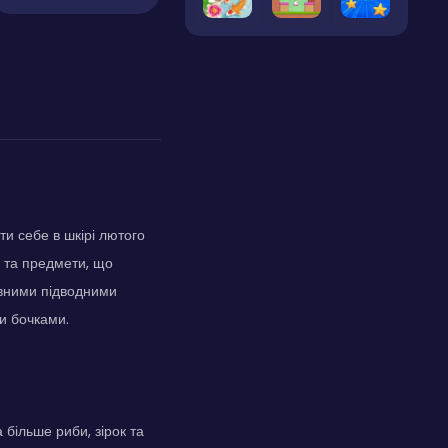
ти себе в шкірі лютого
и та предмети, що
івними підводними
и бочками.
більше риби, зірок та