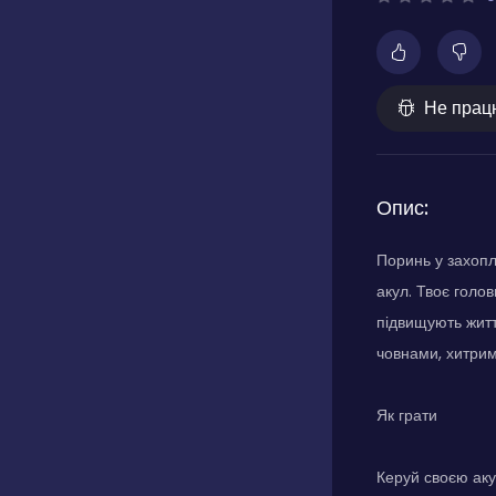
Не прац
Опис:
Поринь у захопли
акул. Твоє голо
підвищують житт
човнами, хитри
Як грати
Керуй своєю аку