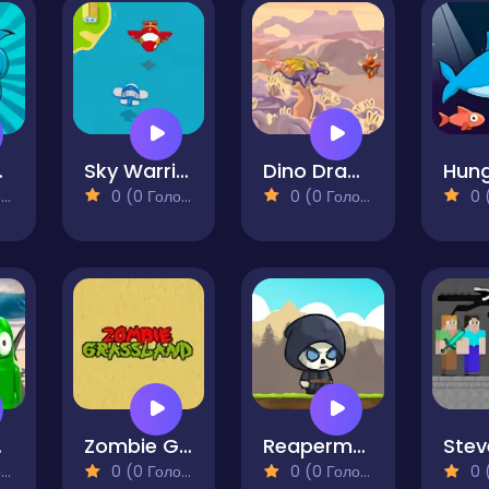
ark
Sky Warrior
Dino Drago
)
0 (0 Голосів)
0 (0 Голосів)
0 (0
of Rage
Zombie Grassland
Reaperman vs Goblins
)
0 (0 Голосів)
0 (0 Голосів)
0 (0