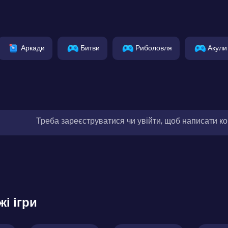
Аркади
Битви
Риболовля
Акули
Треба зареєструватися чи увійти, щоб написати к
жі ігри