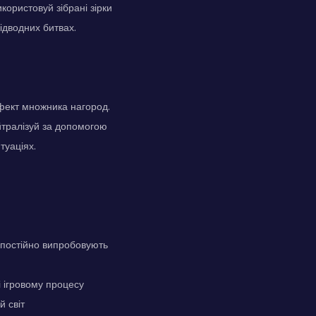
ористовуй зібрані зірки
ідводних битвах.
фект множника нагород.
йтралізуй за допомогою
туаціях.
ки постійно випробовують
і ігровому процесу
й світ