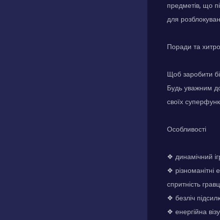
предметів, що п
для розблокуван
Поради та хитр
Щоб заробити бі
Будь уважним до
своїх суперфунк
Особливості
❖ динамічний ігр
❖ різноманітні е
спритність гравц
❖ безліч підсил
❖ енергійна візу