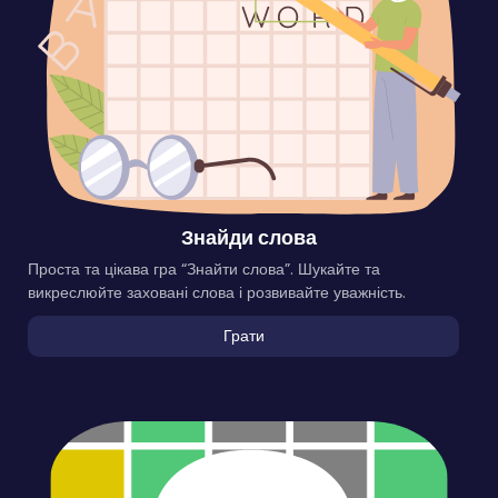
Знайди слова
Проста та цікава гра “Знайти слова”. Шукайте та
викреслюйте заховані слова і розвивайте уважність.
Грати