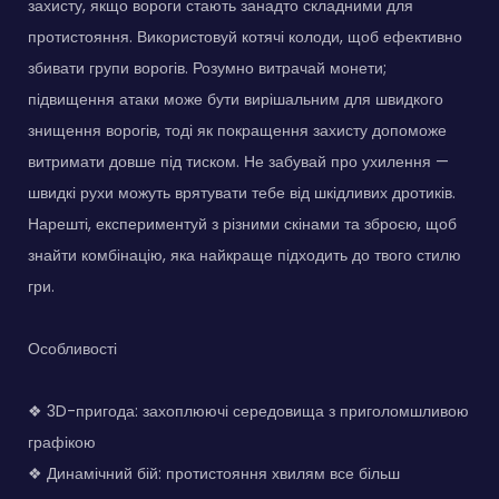
захисту, якщо вороги стають занадто складними для
протистояння. Використовуй котячі колоди, щоб ефективно
збивати групи ворогів. Розумно витрачай монети;
підвищення атаки може бути вирішальним для швидкого
знищення ворогів, тоді як покращення захисту допоможе
витримати довше під тиском. Не забувай про ухилення —
швидкі рухи можуть врятувати тебе від шкідливих дротиків.
Нарешті, експериментуй з різними скінами та зброєю, щоб
знайти комбінацію, яка найкраще підходить до твого стилю
гри.
Особливості
❖ 3D-пригода: захоплюючі середовища з приголомшливою
графікою
❖ Динамічний бій: протистояння хвилям все більш