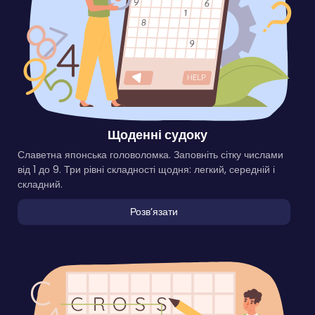
Щоденні судоку
Славетна японська головоломка. Заповніть сітку числами
від 1 до 9. Три рівні складності щодня: легкий, середній і
складний.
Розвʼязати