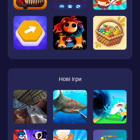
Нові ігри