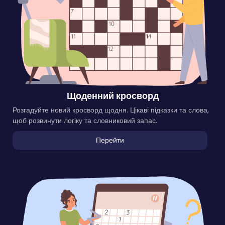
Щоденний кросворд
Розгадуйте новий кросворд щодня. Цікаві підказки та слова,
щоб розвинути логіку та словниковий запас.
Перейти