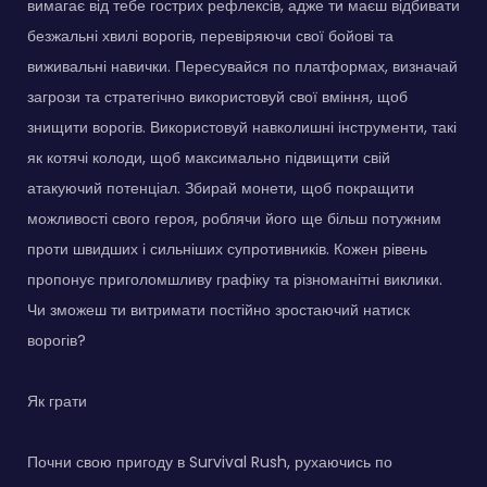
вимагає від тебе гострих рефлексів, адже ти маєш відбивати
безжальні хвилі ворогів, перевіряючи свої бойові та
виживальні навички. Пересувайся по платформах, визначай
загрози та стратегічно використовуй свої вміння, щоб
знищити ворогів. Використовуй навколишні інструменти, такі
як котячі колоди, щоб максимально підвищити свій
атакуючий потенціал. Збирай монети, щоб покращити
можливості свого героя, роблячи його ще більш потужним
проти швидших і сильніших супротивників. Кожен рівень
пропонує приголомшливу графіку та різноманітні виклики.
Чи зможеш ти витримати постійно зростаючий натиск
ворогів?
Як грати
Почни свою пригоду в Survival Rush, рухаючись по