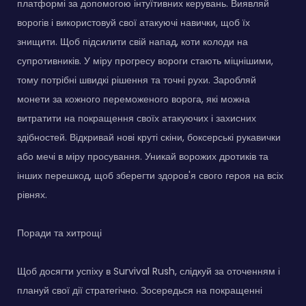
платформі за допомогою інтуїтивних керувань. Виявляй
ворогів і використовуй свої атакуючі навички, щоб їх
знищити. Щоб підсилити свій напад, коти колоди на
супротивників. У міру прогресу вороги стають міцнішими,
тому потрібні швидкі рішення та точні рухи. Заробляй
монети за кожного переможеного ворога, які можна
витратити на покращення своїх атакуючих і захисних
здібностей. Відкривай нові круті скіни, боксерські рукавички
або мечі в міру просування. Уникай ворожих дротиків та
інших перешкод, щоб зберегти здоров'я свого героя на всіх
рівнях.
Поради та хитрощі
Щоб досягти успіху в Survival Rush, слідкуй за оточенням і
плануй свої дії стратегічно. Зосередься на покращенні