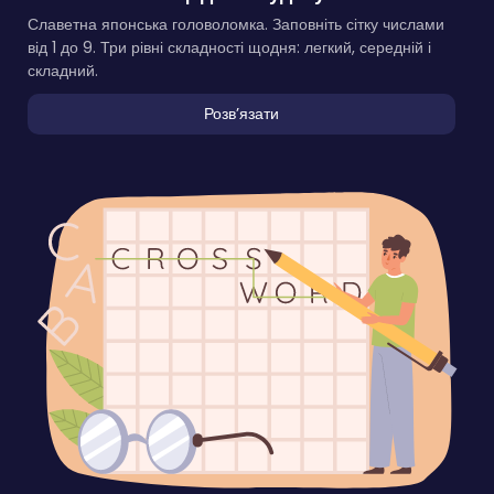
Славетна японська головоломка. Заповніть сітку числами
від 1 до 9. Три рівні складності щодня: легкий, середній і
складний.
Розвʼязати