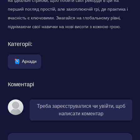
на ідеальні стрибки, щоб побити свої рекорди в цій на
перший погляд простій, але захоплюючій грі, де практика і
вчасність є ключовими. Змагайся на глобальному рівні,
піднімаючи свої навички на нові висоти з кожною грою.
Категорії:
Аркади
Коментарі
Треба зареєструватися чи увійти, щоб
написати коментар