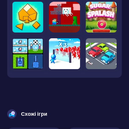
Схожі ігри