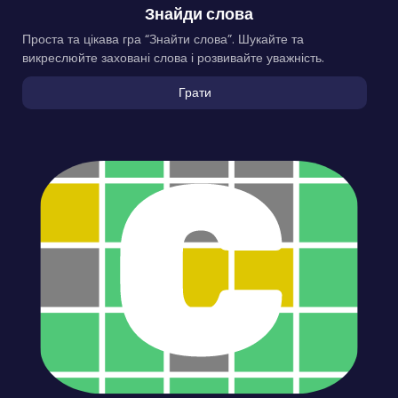
Знайди слова
Проста та цікава гра “Знайти слова”. Шукайте та
викреслюйте заховані слова і розвивайте уважність.
Грати