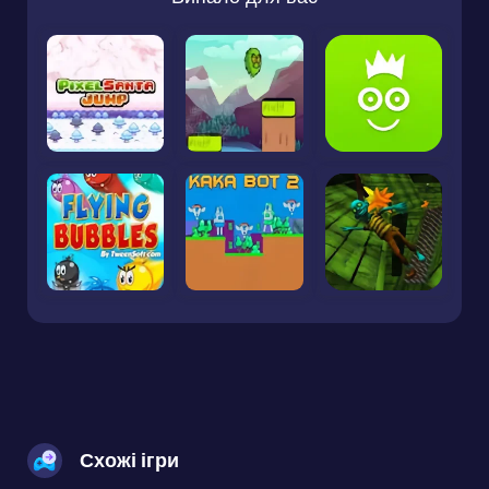
Схожі ігри