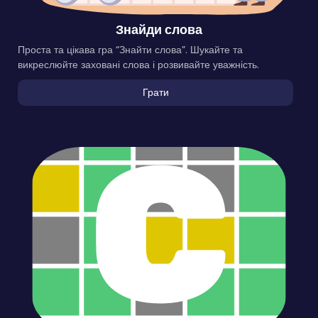
Знайди слова
Проста та цікава гра “Знайти слова”. Шукайте та
викреслюйте заховані слова і розвивайте уважність.
Грати