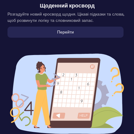
Щоденний кросворд
Розгадуйте новий кросворд щодня. Цікаві підказки та слова,
щоб розвинути логіку та словниковий запас.
Перейти