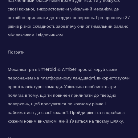
натхненними класичними іграми для NES. Ти у пошуках
своєї коханої, використовуючи унікальний механізм, де
потрібно прилипати до твердих поверхонь. Гра пропонує 27
рівнів різної складності, забезпечуючи оптимальний баланс
між викликом і відпочинком.
Як грати
Механіка гри в Emerald & Amber проста: керуй своїм
персонажем на платформному ландшафті, використовуючи
прості клавіатурні команди. Унікальна особливість гри
полягає в тому, що ти повинен прилипати до твердих
поверхонь, щоб просуватися по кожному рівню і
наближатися до своєї коханої. Пройди рівні та впорайся з
кожним новим викликом, який з'явиться на твоєму шляху.