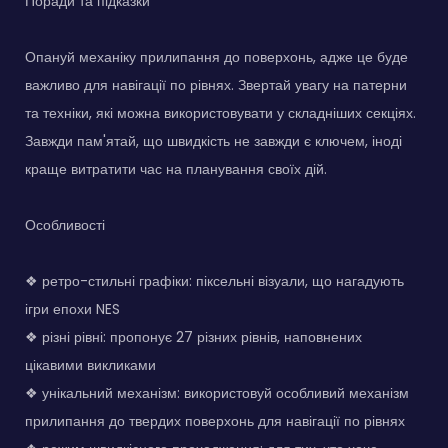
Поради та підказки
Опануй механіку прилипання до поверхонь, адже це буде
важливо для навігації по рівнях. Звертай увагу на патерни
та техніки, які можна використовувати у складніших секціях.
Завжди пам'ятай, що швидкість не завжди є ключем, іноді
краще витратити час на планування своїх дій.
Особливості
❖ ретро-стильні графіки: піксельні візуали, що нагадують
ігри епохи NES
❖ різні рівні: пропонує 27 різних рівнів, наповнених
цікавими викликами
❖ унікальний механізм: використовуй особливий механізм
прилипання до твердих поверхонь для навігації по рівнях