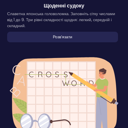
Щоденні судоку
Славетна японська головоломка. Заповніть сітку числами
від 1 до 9. Три рівні складності щодня: легкий, середній і
складний.
Розвʼязати