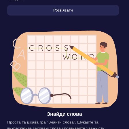
Розвʼязати
Знайди слова
Проста та цікава гра “Знайти слова”. Шукайте та
викреслюйте заховані слова і розвивайте уважність.