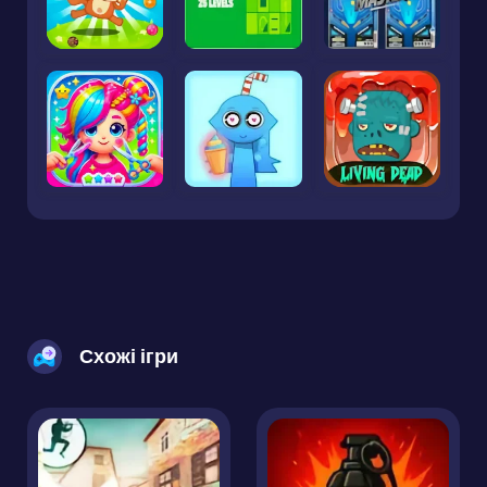
Схожі ігри