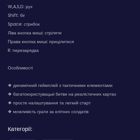
W,A,S,D: рух
Shift: біг
Space: стрибок
Ліва кнопка миші: стріляти
Права кнопка миші: прицілитися
R: перезарядка
Особливості
❖ динамічний геймплей з тактичними елементами
❖ багатокористувацькі битви на реалістичних картах
❖ просте налаштування та легкий старт
❖ можливість грати за елітних солдатів
Категорії: