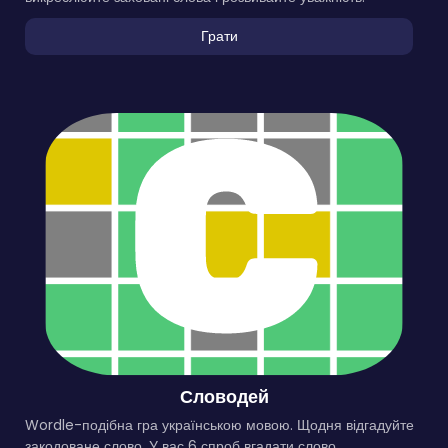
Грати
Словодей
Wordle-подібна гра українською мовою. Щодня відгадуйте
закодоване слово. У вас 6 спроб вгадати слово.