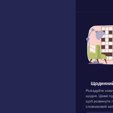
Щоденний
Розгадуйте нови
щодня. Цікаві пі
щоб розвинути л
словниковий зап