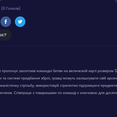
 (0 Голосів)
ює?
 пропонує захопливі командні битви на величезній карті розміром 12
би та системі придбання зброї, гравці можуть налаштувати свій арс
реалістичну стрільбу, використовуй стратегічні підтримуючі предме
мплеєм. Співпраця з товаришами по команді є ключовою для досяг