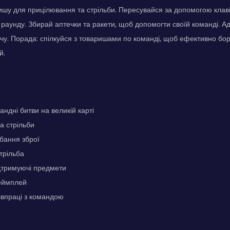
шу для прицілювання та стрільби. Пересувайся за допомогою клаві
 раунду. Збирай аптечки та ракети, щоб допомогти своїй команді. А
чу. Порада: спілкуйся з товаришами по команді, щоб ефективно бо
й.
андні битви на великій карті
а стрільби
бання зброї
трільба
ідтримуючі предмети
еймплей
івпраці з командою