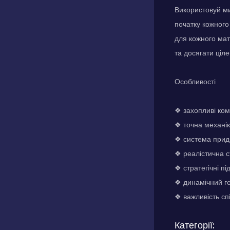
Використовуй ми
початку кожного
для кожного мат
та досягати ціле
Особливості
❖ захопливі ком
❖ точна механік
❖ система прид
❖ реалістична с
❖ стратегічні п
❖ динамічний г
❖ важливість сп
Категорії: