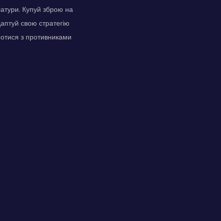
атури. Купуй зброю на
даптуй свою стратегію
ротися з противниками