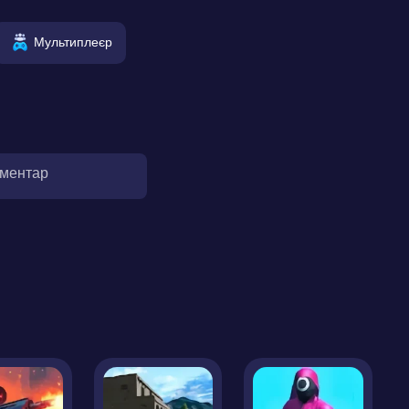
Мультиплеєр
оментар