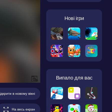
Нові ігри
Випало для вас
ідкрити в новому вікні
На весь екран