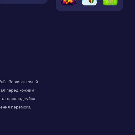
x12. Завдяки точній
енал перед кожним
ти та насолоджуйся
нення перемоги.