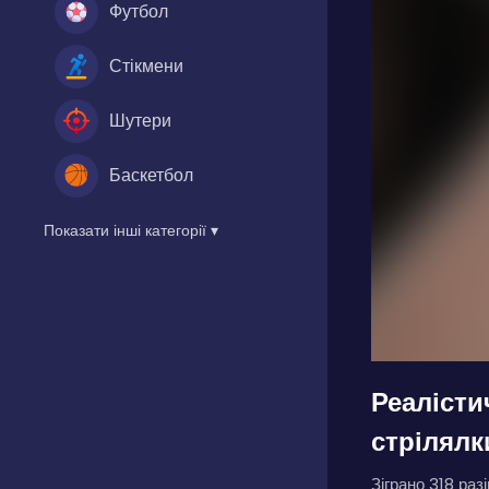
Футбол
Стікмени
Шутери
Баскетбол
Показати інші категорії ▾
Реалісти
стрілялк
Зіграно 318 разі