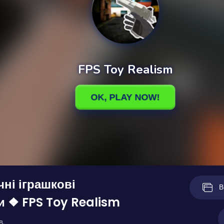
чні іграшкові
В
и ❖ FPS Toy Realism
в.