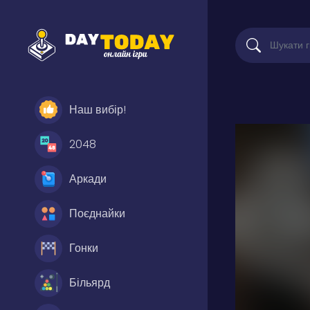
Наш вибір!
2048
Аркади
Поєднайки
Гонки
Більярд