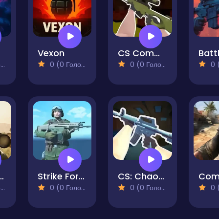
Vexon
CS Command Snipers
)
0 (0 Голосів)
0 (0 Голосів)
0 (0
ant: The Final Operation
Strike Force 2
CS: Chaos Squad
)
0 (0 Голосів)
0 (0 Голосів)
0 (0