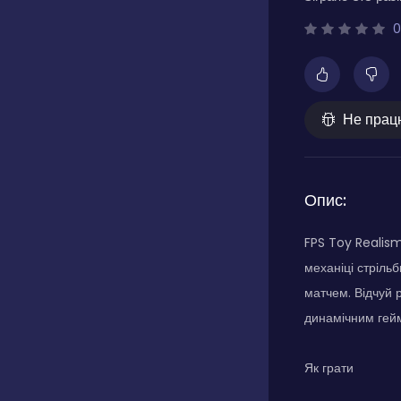
0
Не прац
Опис:
FPS Toy Realism
механіці стріль
матчем. Відчуй 
динамічним гей
Як грати