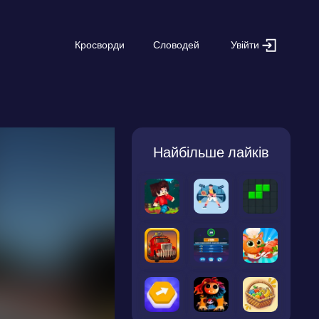
Увійти
Кросворди
Словодей
Найбільше лайків