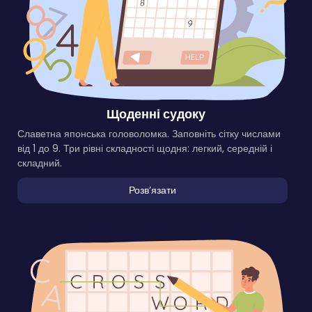
Щоденні судоку
Славетна японська головоломка. Заповніть сітку числами
від 1 до 9. Три рівні складності щодня: легкий, середній і
складний.
Розвʼязати