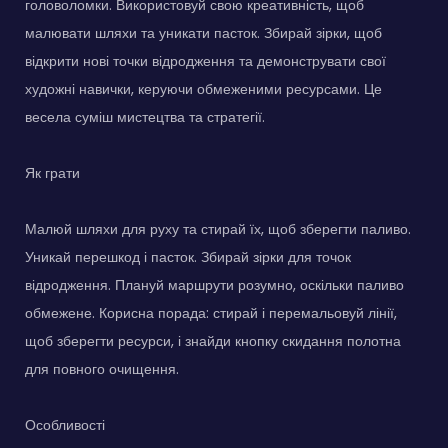
головоломки. Використовуй свою креативність, щоб
малювати шляхи та уникати пасток. Збирай зірки, щоб
відкрити нові точки відродження та демонструвати свої
художні навички, керуючи обмеженими ресурсами. Це
весела суміш мистецтва та стратегії.
Як грати
Малюй шляхи для руху та стирай їх, щоб зберегти паливо.
Уникай перешкод і пасток. Збирай зірки для точок
відродження. Плануй маршрути розумно, оскільки паливо
обмежене. Корисна порада: стирай і перемальовуй лінії,
щоб зберегти ресурси, і знайди кнопку скидання полотна
для повного очищення.
Особливості