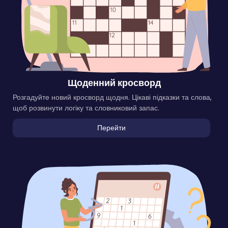
Щоденний кросворд
Розгадуйте новий кросворд щодня. Цікаві підказки та слова,
щоб розвинути логіку та словниковий запас.
Перейти