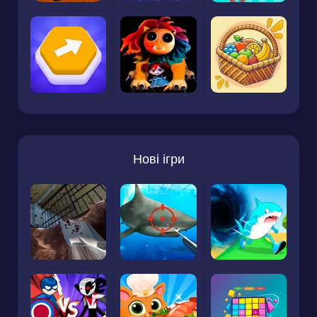
Нові ігри