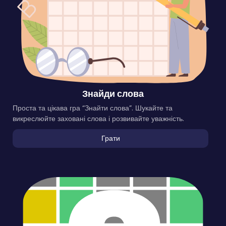
Знайди слова
Проста та цікава гра “Знайти слова”. Шукайте та
викреслюйте заховані слова і розвивайте уважність.
Грати