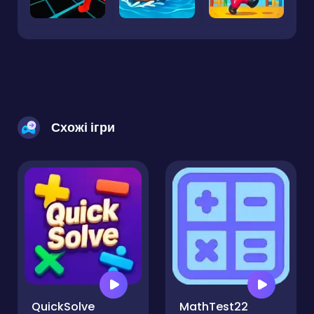
Схожі ігри
QuickSolve
MathTest22