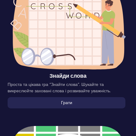
Знайди слова
Проста та цікава гра “Знайти слова”. Шукайте та
викреслюйте заховані слова і розвивайте уважність.
Грати