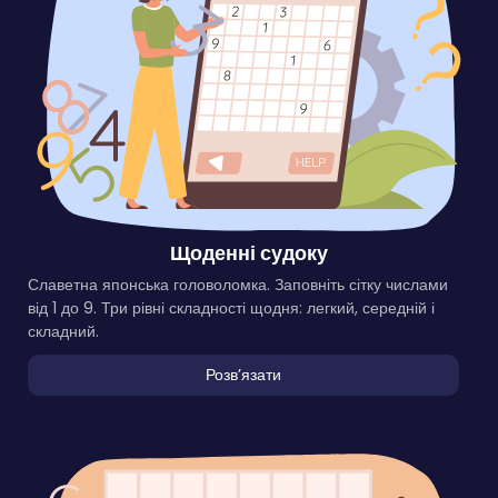
Щоденні судоку
Славетна японська головоломка. Заповніть сітку числами
від 1 до 9. Три рівні складності щодня: легкий, середній і
складний.
Розвʼязати