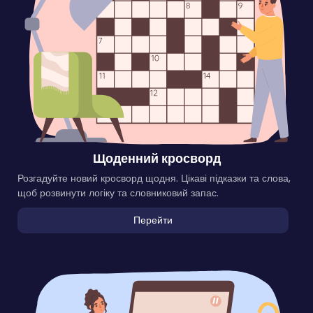
Щоденний кросворд
Розгадуйте новий кросворд щодня. Цікаві підказки та слова,
щоб розвинути логіку та словниковий запас.
Перейти