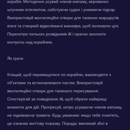
кораблі. Методично усувай членів екіпажу, керованих
штучним інтелектом, саботуючи судно і уникаючи підозр.
Використовуй вентиляційні отвори для таємних маршрутів
втечі та створюй відволікаючі маневри, щоб ізолювати цілі.
Перехитри пильних розвідників AI і прагни захопити
контроль над кораблем.
Як грати
Клацай, щоб переміщатися по кораблю, взаємодіяти з
об'єктами та встановлювати пастки. Використовуй
вентиляційні отвори для таємного пересування.
Спостерігай за поведінкою AI, щоб обрати найкращі
моменти для дій. Прогресуй, хитро усуваючи членів екіпажу,
не піднімаючи тривоги. Будь уважним: якщо тебе помітять,
це означає миттєву поразку. Порада: викликай збої в