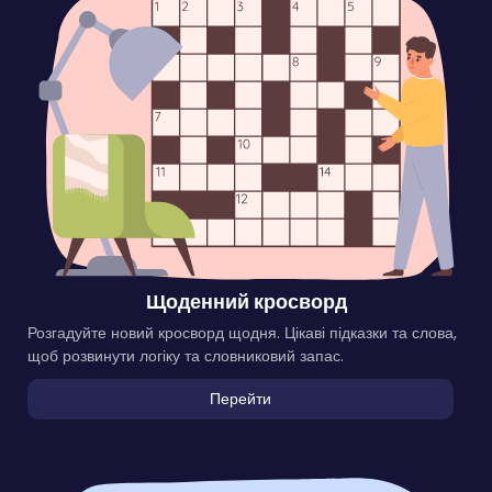
Щоденний кросворд
Розгадуйте новий кросворд щодня. Цікаві підказки та слова,
щоб розвинути логіку та словниковий запас.
Перейти