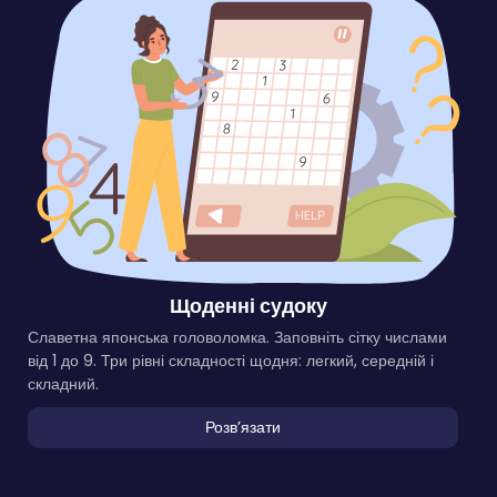
Щоденні судоку
Славетна японська головоломка. Заповніть сітку числами
від 1 до 9. Три рівні складності щодня: легкий, середній і
складний.
Розвʼязати