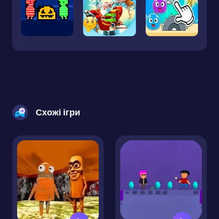
Схожі ігри