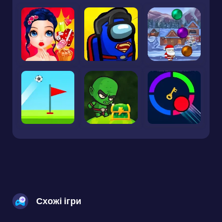
Схожі ігри