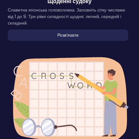
Щоденні судоку
Славетна японська головоломка. Заповніть сітку числами
від 1 до 9. Три рівні складності щодня: легкий, середній і
складний.
Розвʼязати