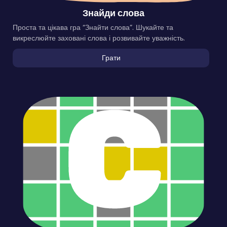
Знайди слова
Проста та цікава гра “Знайти слова”. Шукайте та
викреслюйте заховані слова і розвивайте уважність.
Грати