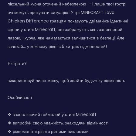
піксельний курча оточений небезпекою — і лише твої гострі
очі можуть врятувати ситуацію! У грі MINECRAFT Lava
Chicken Difference гравцям показують дві майже ідентичні
сцени у стилі Minecraft, що зображують світ, заповнений
лавою, і курча, яке намагається залишитися в безпеці. Але
зачекай... у кожному рівні є 5 хитрих відмінностей!
Як грати?
використовуй лише мишу, щоб знайти будь-яку відмінність
Особливості
❖ захоплюючий геймплей у стилі Minecraft
❖ випробуй свою уважність, знаходячи відмінності
❖ різноманітні рівні з різними викликами