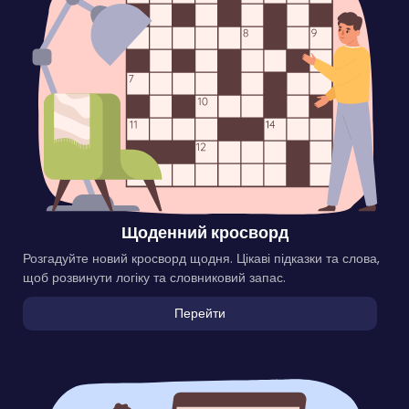
Щоденний кросворд
Розгадуйте новий кросворд щодня. Цікаві підказки та слова,
щоб розвинути логіку та словниковий запас.
Перейти