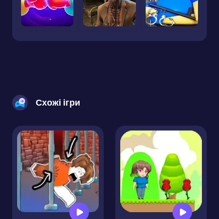
Схожі ігри