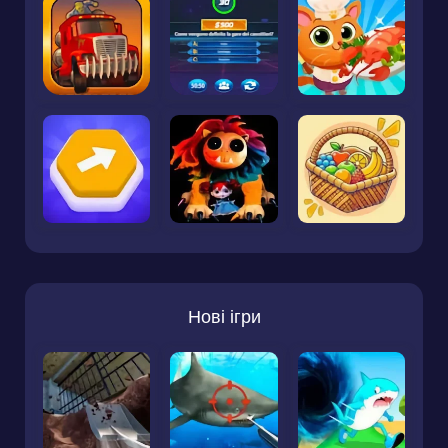
Нові ігри