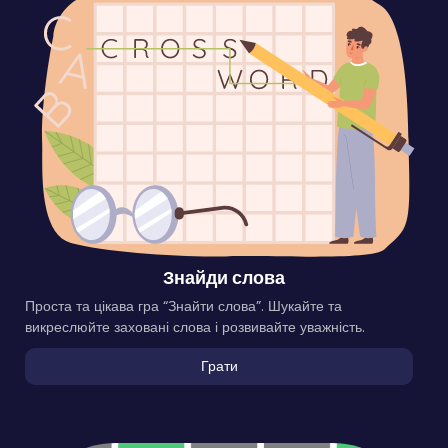
Знайди слова
Проста та цікава гра “Знайти слова”. Шукайте та
викреслюйте заховані слова і розвивайте уважність.
Грати