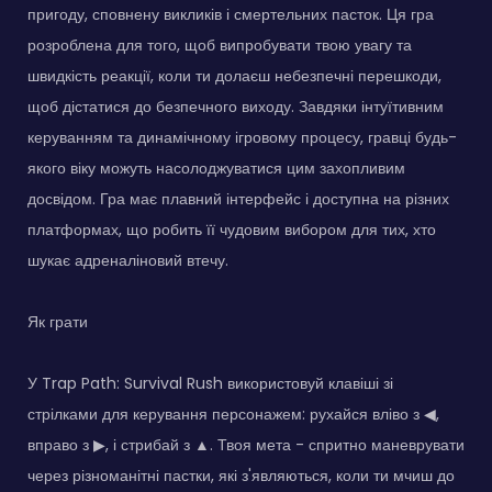
пригоду, сповнену викликів і смертельних пасток. Ця гра
розроблена для того, щоб випробувати твою увагу та
швидкість реакції, коли ти долаєш небезпечні перешкоди,
щоб дістатися до безпечного виходу. Завдяки інтуїтивним
керуванням та динамічному ігровому процесу, гравці будь-
якого віку можуть насолоджуватися цим захопливим
досвідом. Гра має плавний інтерфейс і доступна на різних
платформах, що робить її чудовим вибором для тих, хто
шукає адреналіновий втечу.
Як грати
У Trap Path: Survival Rush використовуй клавіші зі
стрілками для керування персонажем: рухайся вліво з ◀,
вправо з ▶, і стрибай з ▲. Твоя мета - спритно маневрувати
через різноманітні пастки, які з'являються, коли ти мчиш до