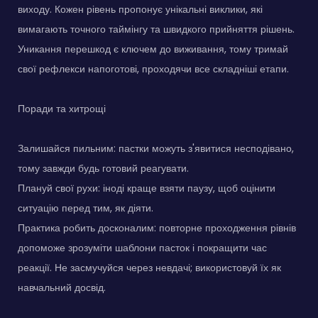
виходу. Кожен рівень пропонує унікальні виклики, які
вимагають точного таймінгу та швидкого прийняття рішень.
Уникання перешкод є ключем до виживання, тому тримай
свої рефлекси напоготові, проходячи все складніші етапи.
Поради та хитрощі
Залишайся пильним: пастки можуть з'явитися несподівано,
тому завжди будь готовий реагувати.
Плануй свої рухи: іноді краще взяти паузу, щоб оцінити
ситуацію перед тим, як діяти.
Практика робить досконалим: повторне проходження рівнів
допоможе зрозуміти шаблони пасток і покращити час
реакції. Не засмучуйся через невдачі; використовуй їх як
навчальний досвід.