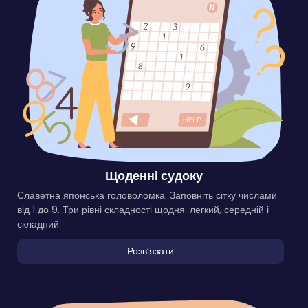
Щоденні судоку
Славетна японська головоломка. Заповніть сітку числами
від 1 до 9. Три рівні складності щодня: легкий, середній і
складний.
Розвʼязати