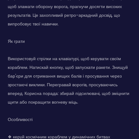
щоб зламати оборону ворога, прагнучи досягти високих
результатів. Це захопливий ретро-аркадний досвід, що
випробовує твої навички.
Як грати
Використовуй стрілки на клавіатурі, щоб керувати своїм
кораблем. Натискай кнопку, щоб запускати ракети. Знищуй
бар'єри для отримання вищих балів і просування через
зростаючі виклики. Перегравай ворогів, просуваючись
вперед. Корисна порада: збирай підсилювачі, щоб зміцнити
щити або покращити вогневу міць.
Особливості
❖ керуй космічним кораблем у динамічних битвах