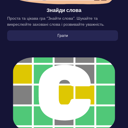
Знайди слова
Проста та цікава гра “Знайти слова”. Шукайте та
викреслюйте заховані слова і розвивайте уважність.
Грати