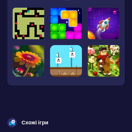
Схожі ігри