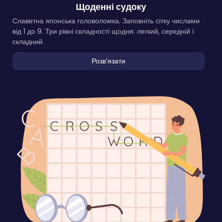
Щоденні судоку
Славетна японська головоломка. Заповніть сітку числами
від 1 до 9. Три рівні складності щодня: легкий, середній і
складний.
Розвʼязати