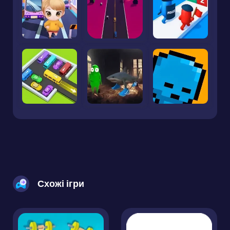
Схожі ігри