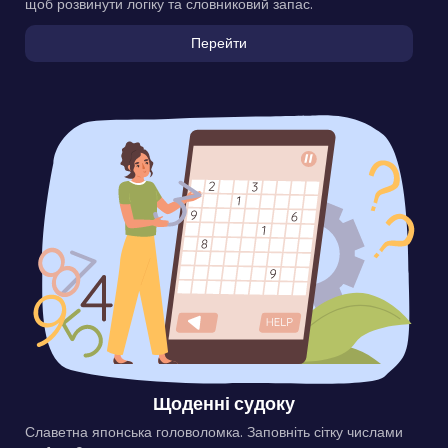
щоб розвинути логіку та словниковий запас.
Перейти
Щоденні судоку
Славетна японська головоломка. Заповніть сітку числами