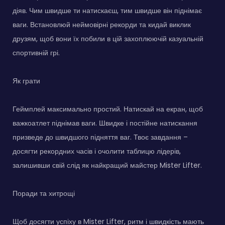
діяв. Чим швидше ти натискаєш, тим швидше він піднімає
ваги. Встановлюй неймовірні рекорди та кидай виклик
друзям, щоб вони їх побили в цій захоплюючій казуальній
спортивній грі.
Як грати
Геймплей максимально простий. Натискай на екран, щоб
важкоатлет піднімав ваги. Швидке і постійне натискання
призведе до швидшого підняття ваг. Твоє завдання –
досягти рекордних часів і очолити таблицю лідерів,
залишивши свій слід як найкращий майстер Mister Lifter.
Поради та хитрощі
Щоб досягти успіху в Mister Lifter, ритм і швидкість мають