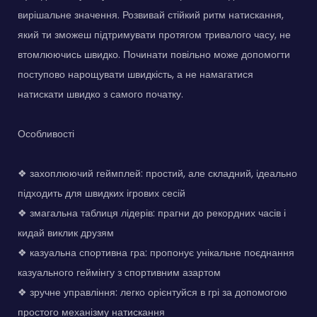
вирішальне значення. Розвивай стійкий ритм натискання,
який ти зможеш підтримувати протягом тривалого часу, не
втомлюючись швидко. Починати повільно може допомогти
поступово нарощувати швидкість, а не намагатися
натискати швидко з самого початку.
Особливості
❖ захоплюючий геймплей: простий, але складний, ідеально
підходить для швидких ігрових сесій
❖ змагальна таблиця лідерів: прагни до рекордних часів і
кидай виклик друзям
❖ казуальна спортивна гра: пропонує унікальне поєднання
казуального геймінгу з спортивним азартом
❖ зручне управління: легко орієнтуйся в грі за допомогою
простого механізму натискання