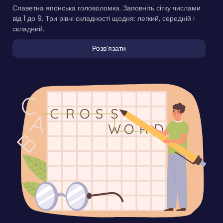
Славетна японська головоломка. Заповніть сітку числами
від 1 до 9. Три рівні складності щодня: легкий, середній і
складний.
Розвʼязати