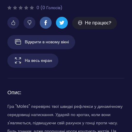
0 (0 Голосів)
Не працює?
Відкрити в новому вікні
На весь екран
Опис:
Гра "Moles" перевіряє твої швидкі рефлекси у динамічному
середовищі натискання. Ударяй по кротах, коли вони
з'являються, підвищуючи свій рахунок у гонці проти часу.
Будь точним, адже пропущені кроти коштують життів. Ця