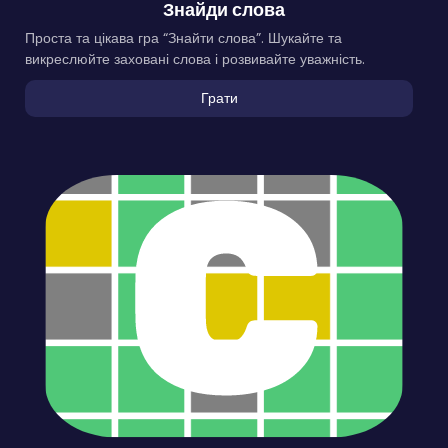
Знайди слова
Проста та цікава гра “Знайти слова”. Шукайте та
викреслюйте заховані слова і розвивайте уважність.
Грати