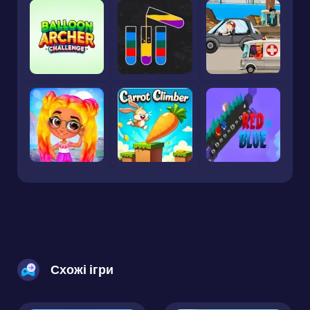
Схожі ігри