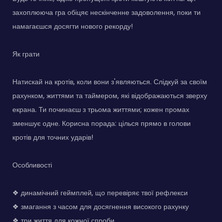
захоплююча гра обіцяє нескінченне задоволення, поки ти
намагаєшся досягти нового рекорду!
Як грати
Натискай на кротів, коли вони з'являються. Слідкуй за своїм
рахунком, життями та таймером, які відображаються зверху
екрана. Ти починаєш з трьома життями; кожен промах
зменшує одне. Корисна порада: цілься прямо в голови
кротів для точних ударів!
Особливості
❖ динамічний геймплей, що перевіряє твої рефлекси
❖ змагання з часом для досягнення високого рахунку
❖ три життя для кожної спроби