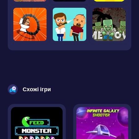
Схожі ігри