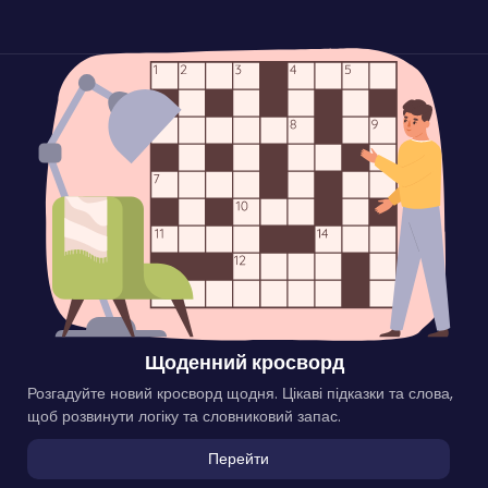
Щоденний кросворд
Розгадуйте новий кросворд щодня. Цікаві підказки та слова,
щоб розвинути логіку та словниковий запас.
Перейти