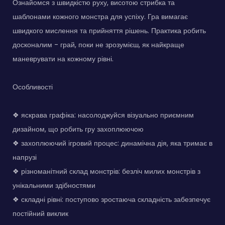
Ознайомся з швидкістю руху, висотою стрибка та
шаблонами кожного монстра для успіху. Гра вимагає
швидкого мислення та прийняття рішень. Практика робить
досконалим - грай, поки не зрозумієш, як найкраще
маневрувати на кожному рівні.
Особливості
❖ яскрава графіка: насолоджуйся візуально приємним
дизайном, що робить гру захоплюючою
❖ захоплюючий ігровий процес: динамічна дія, яка тримає в
напрузі
❖ різноманітний склад монстрів: безліч милих монстрів з
унікальними здібностями
❖ складні рівні: поступово зростаюча складність забезпечує
постійний виклик