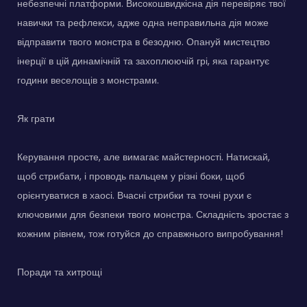
небезпечні платформи. Високошвидкісна дія перевіряє твої
навички та рефлекси, адже одна неправильна дія може
відправити твого монстра в безодню. Опануй мистецтво
інерції в цій динамічній та захоплюючій грі, яка гарантує
години веселощів з монстрами.
Як грати
Керування просте, але вимагає майстерності. Натискай,
щоб стрибати, і проводь пальцем у різні боки, щоб
орієнтуватися в хаосі. Вчасні стрибки та точні рухи є
ключовими для безпеки твого монстра. Складність зростає з
кожним рівнем, тож готуйся до справжнього випробування!
Поради та хитрощі