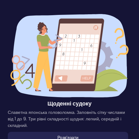
Щоденні судоку
Славетна японська головоломка. Заповніть сітку числами
від 1 до 9. Три рівні складності щодня: легкий, середній і
складний.
Розвʼязати