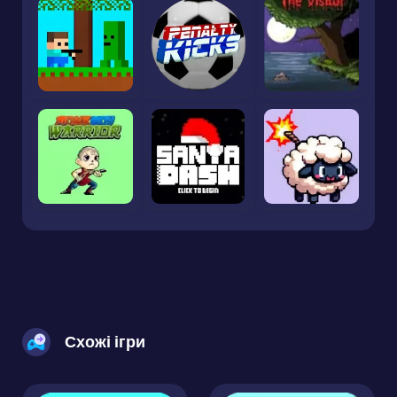
Схожі ігри