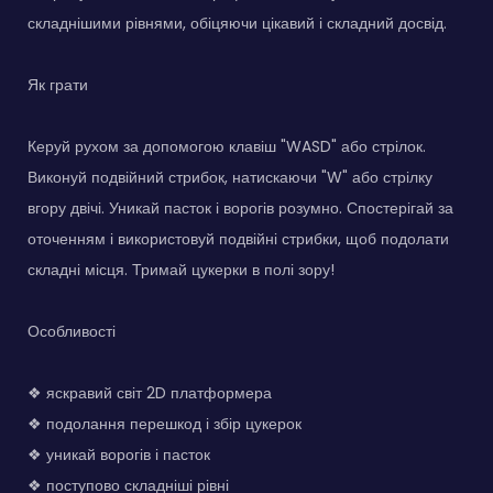
складнішими рівнями, обіцяючи цікавий і складний досвід.
Як грати
Керуй рухом за допомогою клавіш "WASD" або стрілок.
Виконуй подвійний стрибок, натискаючи "W" або стрілку
вгору двічі. Уникай пасток і ворогів розумно. Спостерігай за
оточенням і використовуй подвійні стрибки, щоб подолати
складні місця. Тримай цукерки в полі зору!
Особливості
❖ яскравий світ 2D платформера
❖ подолання перешкод і збір цукерок
❖ уникай ворогів і пасток
❖ поступово складніші рівні