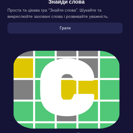
Знайди слова
Проста та цікава гра “Знайти слова”. Шукайте та
викреслюйте заховані слова і розвивайте уважність.
Грати