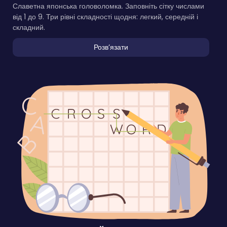
Славетна японська головоломка. Заповніть сітку числами
від 1 до 9. Три рівні складності щодня: легкий, середній і
складний.
Розвʼязати