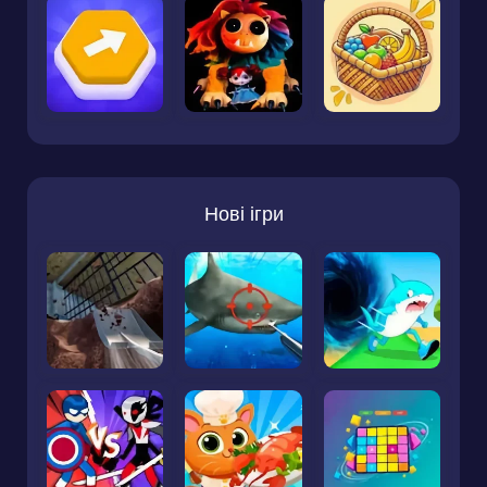
Нові ігри