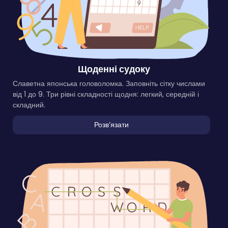
Щоденні судоку
Славетна японська головоломка. Заповніть сітку числами
від 1 до 9. Три рівні складності щодня: легкий, середній і
складний.
Розвʼязати