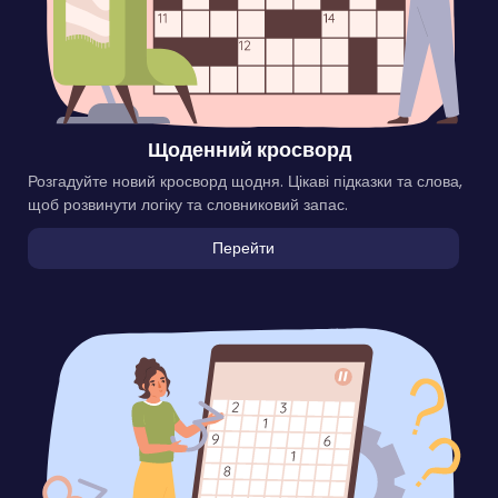
Щоденний кросворд
Розгадуйте новий кросворд щодня. Цікаві підказки та слова,
щоб розвинути логіку та словниковий запас.
Перейти