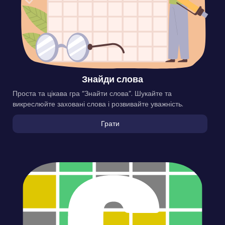
Знайди слова
Проста та цікава гра “Знайти слова”. Шукайте та
викреслюйте заховані слова і розвивайте уважність.
Грати