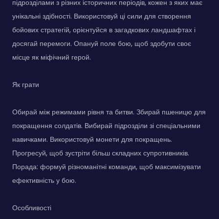
підрозділами з різних історичних періодів, кожен з яких має
унікальні здібності. Використовуй ці сили для створення
бойових стратегій, орієнтуйся в загадкових ландшафтах і
досягай перемоги. Опануй поле бою, щоб здобути своє
місце як міфічний герой.
Як грати
Обирай між режимами рівня та битви. Збирай пшеницю для
покращення солдатів. Вибирай підрозділи зі спеціальними
навичками. Використовуй монети для покращень.
Прогресуй, щоб зустріти більш складних супротивників.
Порада: формуй різноманітні команди, щоб максимізувати
ефективність у бою.
Особливості