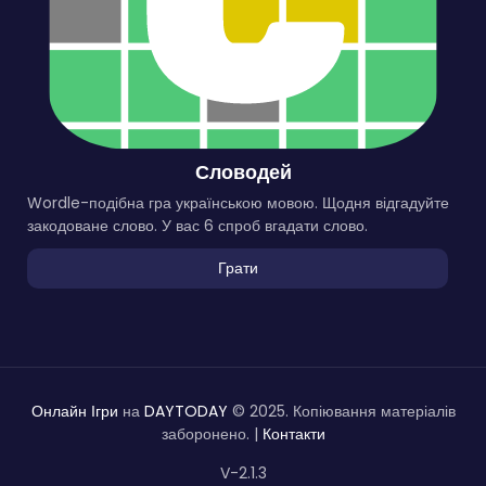
Словодей
Wordle-подібна гра українською мовою. Щодня відгадуйте
закодоване слово. У вас 6 спроб вгадати слово.
Грати
Онлайн Ігри
на
DAYTODAY
© 2025. Копіювання матеріалів
заборонено. |
Контакти
V-2.1.3