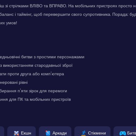
ш зі стрілками ВЛІВО та ВПРАВО. На мобільних пристроях просто н
баланс і таймінг, щоб перевершити свого супротивника. Порада: бу
их умов!
едньовічні битви з простими персонажами
 з використанням стародавньої зброї
ати проти друга або комп'ютера
неровані рівні
бирання п'яти зірок для перемоги
ння для ПК та мобільних пристроїв
Екшн
Аркади
Стікмени
Бит