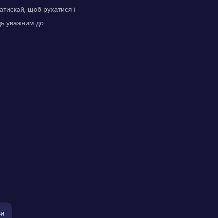
атискай, щоб рухатися і
дь уважним до
ви