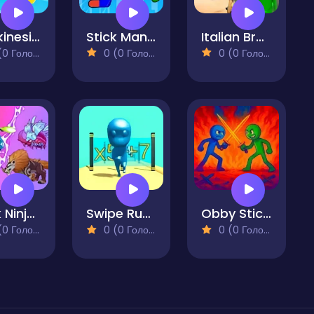
Telekinesis Attack
Stick Man Battle Fighting
Italian Brainrot R.E.P.O Street of Rage
 Голосів)
0 (0 Голосів)
0 (0 Голосів)
Stick Ninja Survival
Swipe Rush
Obby Stickman - On Swords
 Голосів)
0 (0 Голосів)
0 (0 Голосів)