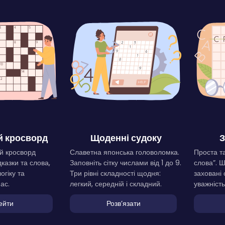
 кросворд
Щоденні судоку
З
й кросворд
Славетна японська головоломка.
Проста та
дказки та слова,
Заповніть сітку числами від 1 до 9.
слова”. 
огіку та
Три рівні складності щодня:
заховані 
ас.
легкий, середній і складний.
уважність
ейти
Розвʼязати