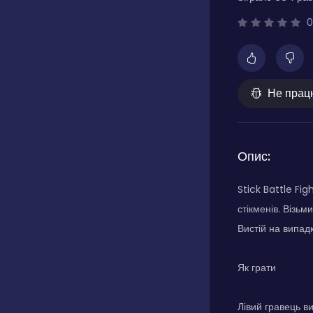
0
Не прац
Опис:
Stick Battle Fi
стікменів. Візь
Вистій на випадк
Як грати
Лівий гравець ви