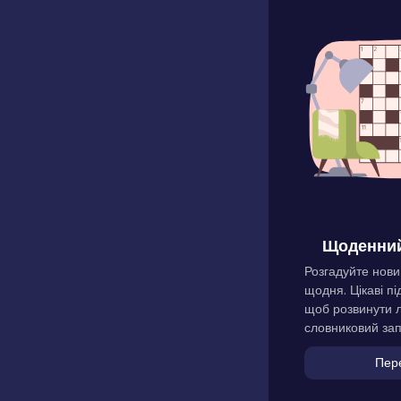
Щоденний
Розгадуйте нови
щодня. Цікаві пі
щоб розвинути л
словниковий зап
Пер