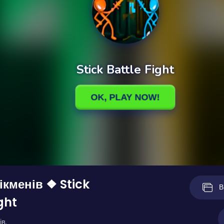
ікменів ❖ Stick
В
ght
ів.