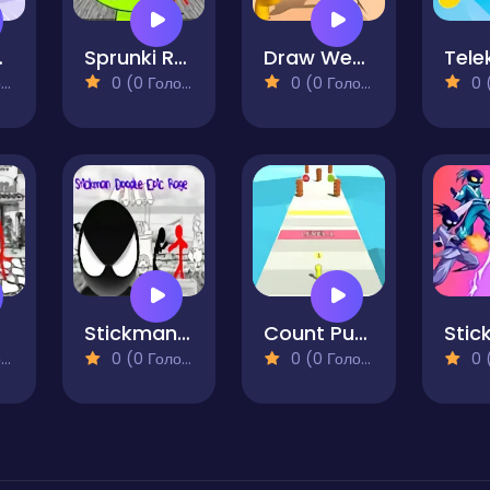
nch
Sprunki Rage Stickman Incredibox
Draw Weapon - Fight Party
)
0 (0 Голосів)
0 (0 Голосів)
0 (0
kle
Stickman Doodle Epic Rage
Count Pusher
)
0 (0 Голосів)
0 (0 Голосів)
0 (0