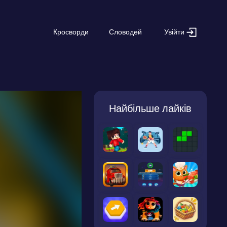
Увійти
Кросворди
Словодей
Найбільше лайків