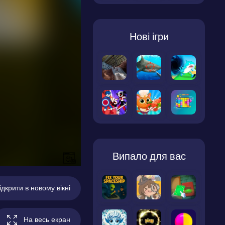
Нові ігри
Випало для вас
ідкрити в новому вікні
На весь екран