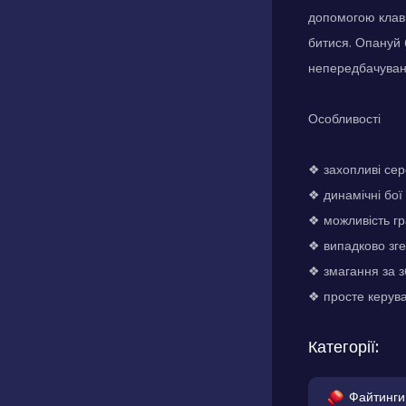
допомогою клаві
битися. Опануй 
непередбачуван
Особливості
❖ захопливі сер
❖ динамічні бої
❖ можливість гр
❖ випадково зге
❖ змагання за з
❖ просте керува
Категорії:
Файтинги