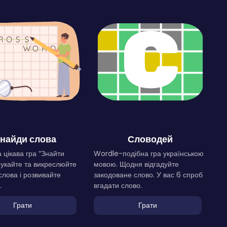
найди слова
Словодей
 цікава гра “Знайти
Wordle-подібна гра українською
Шукайте та викреслюйте
мовою. Щодня відгадуйте
слова і розвивайте
закодоване слово. У вас 6 спроб
.
вгадати слово.
Грати
Грати