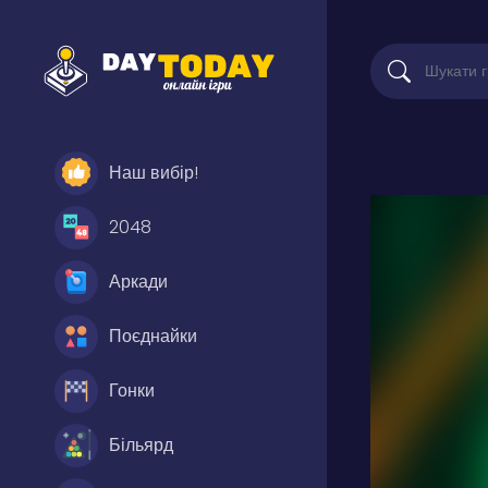
Наш вибір!
2048
Аркади
Поєднайки
Гонки
Більярд