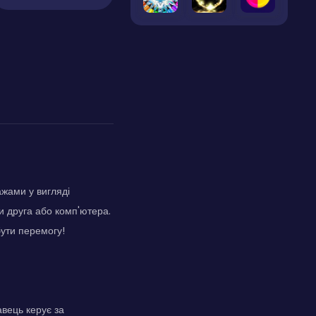
ажами у вигляді
и друга або комп'ютера.
бути перемогу!
авець керує за