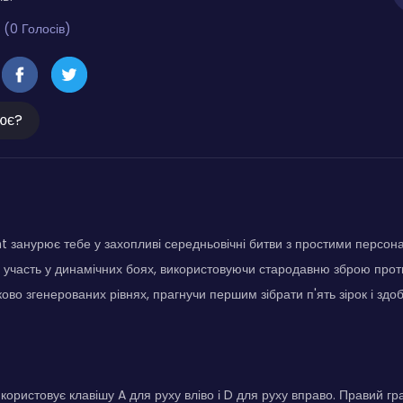
 (0 Голосів)
ює?
ght занурює тебе у захопливі середньовічні битви з простими персон
ми участь у динамічних боях, використовуючи стародавню зброю прот
ово згенерованих рівнях, прагнучи першим зібрати п'ять зірок і здо
користовує клавішу A для руху вліво і D для руху вправо. Правий гр