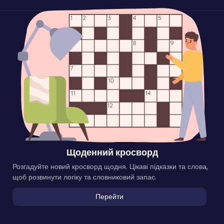
Щоденний кросворд
Розгадуйте новий кросворд щодня. Цікаві підказки та слова,
щоб розвинути логіку та словниковий запас.
Перейти