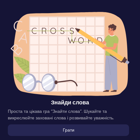
Знайди слова
Проста та цікава гра “Знайти слова”. Шукайте та
викреслюйте заховані слова і розвивайте уважність.
Грати