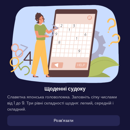
Щоденні судоку
Славетна японська головоломка. Заповніть сітку числами
від 1 до 9. Три рівні складності щодня: легкий, середній і
складний.
Розвʼязати