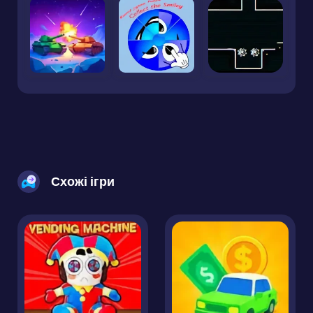
Схожі ігри