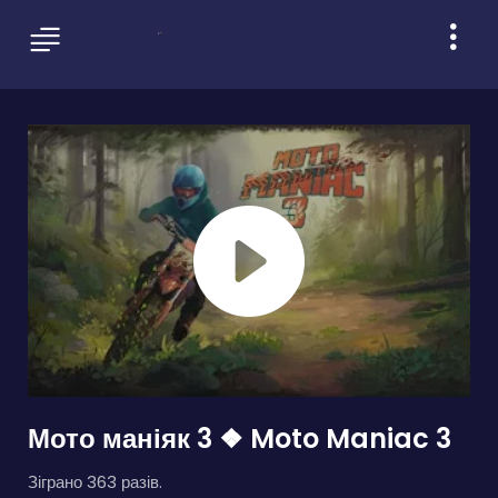
Мото маніяк 3 ❖ Moto Maniac 3
Зіграно 363 разів.