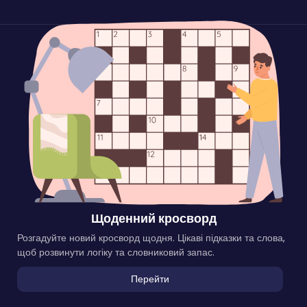
Щоденний кросворд
Розгадуйте новий кросворд щодня. Цікаві підказки та слова,
щоб розвинути логіку та словниковий запас.
Перейти