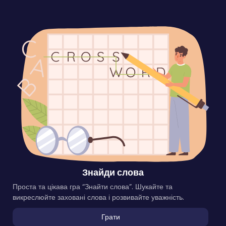
Знайди слова
Проста та цікава гра “Знайти слова”. Шукайте та
викреслюйте заховані слова і розвивайте уважність.
Грати