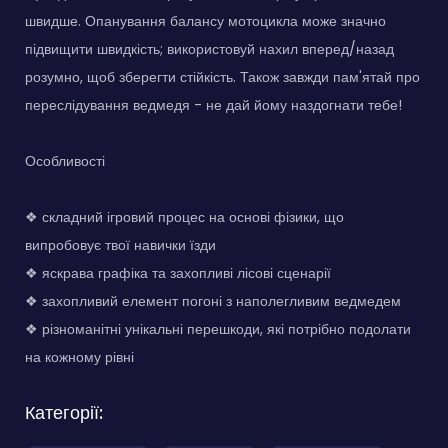
швидше. Опанування балансу мотоцикла може значно
підвищити швидкість; використовуй нахил вперед/назад
розумно, щоб зберегти стійкість. Також завжди пам'ятай про
переслідування ведмедя - не дай йому наздогнати тебе!
Особливості
❖ складний ігровий процес на основі фізики, що
випробовує твої навички їзди
❖ яскрава графіка та захопливі лісові сценарії
❖ захопливий елемент погоні з наполегливим ведмедем
❖ різноманітні унікальні перешкоди, які потрібно подолати
на кожному рівні
Категорії: