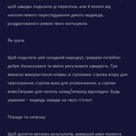
щоб швидко подолати ці перепони, але й втекти від
наполегливого переслідування дикого ведмедя,
роздратованого ревом твого мотоцикла.
Як грати
Щоб подолати цей складний маршрут, гравцям потрібно
добре балансувати та вміло регулювати швидкість. Гра
вимагає використання клавіш зі стрілками: стрілка вгору для
прискорення, стрілка вниз для уповільнення, а стрілки
вліво/вправо для нахилу назад/вперед відповідно. Будь
уважним - ведмідь завжди на твоїх п'ятах!
Поради та хитрощі
Щоб досягти високих результатів, завершуй рівні якомога