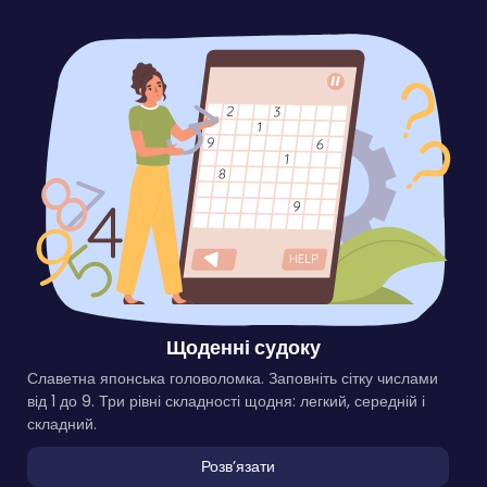
Щоденні судоку
Славетна японська головоломка. Заповніть сітку числами
від 1 до 9. Три рівні складності щодня: легкий, середній і
складний.
Розвʼязати