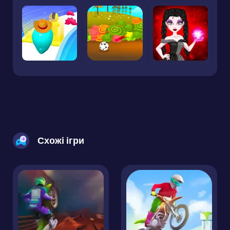
Схожі ігри