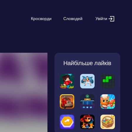
Увійти
Кросворди
Словодей
Найбільше лайків