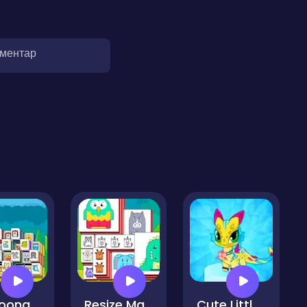
оментар
zoong
Resize Mahjong
Cute Little Dragon Creator