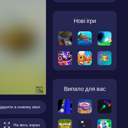
Нові ігри
Випало для вас
ідкрити в новому вікні
На весь екран