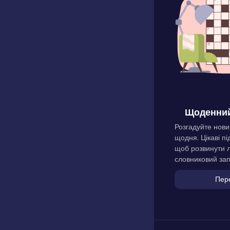
Щоденний
Розгадуйте нови
щодня. Цікаві пі
щоб розвинути л
словниковий зап
Пер