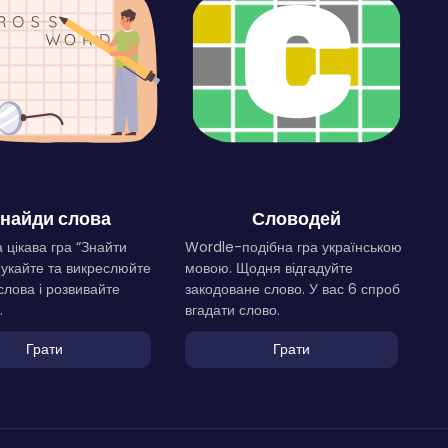
найди слова
Словодей
 цікава гра “Знайти
Wordle-подібна гра українською
Шукайте та викреслюйте
мовою. Щодня відгадуйте
слова і розвивайте
закодоване слово. У вас 6 спроб
.
вгадати слово.
Грати
Грати