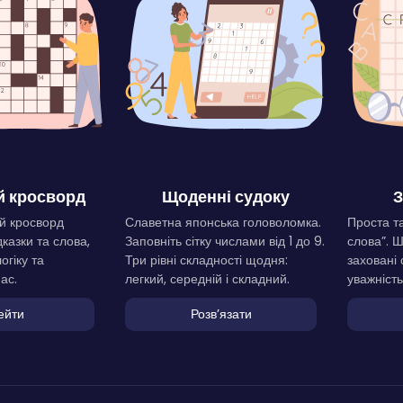
 кросворд
Щоденні судоку
З
й кросворд
Славетна японська головоломка.
Проста та
дказки та слова,
Заповніть сітку числами від 1 до 9.
слова”. 
огіку та
Три рівні складності щодня:
заховані 
ас.
легкий, середній і складний.
уважність
ейти
Розвʼязати