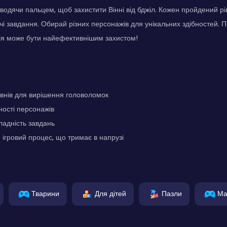
оводячи пальцем, щоб захистити Вінні від бджіл. Кожен пройдений рі
і завдання. Обирай різних персонажів для унікальних здібностей. Пі
ія може бути найефективнішим захистом!
внів для вирішення головоломок
ності персонажів
адність завдань
гровий процес, що тримає в напрузі
Тварини
Для дітей
Пазли
Ма