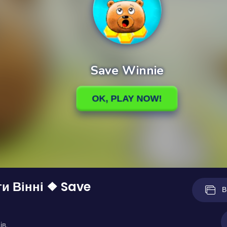
и Вінні ❖ Save
В
ів.