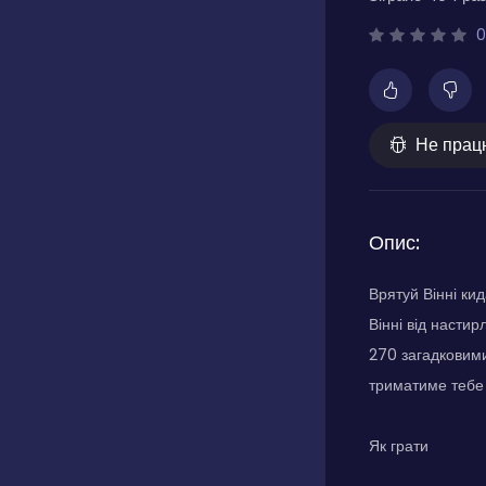
0
Не прац
Опис:
Врятуй Вінні ки
Вінні від настир
270 загадковими
триматиме тебе 
Як грати