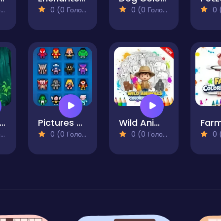
)
0 (0 Голосів)
0 (0 Голосів)
0 (0
nimal Feed Puzzle
Pictures by Numbers - Superheroes
Wild Animals Coloring Book
)
0 (0 Голосів)
0 (0 Голосів)
0 (0