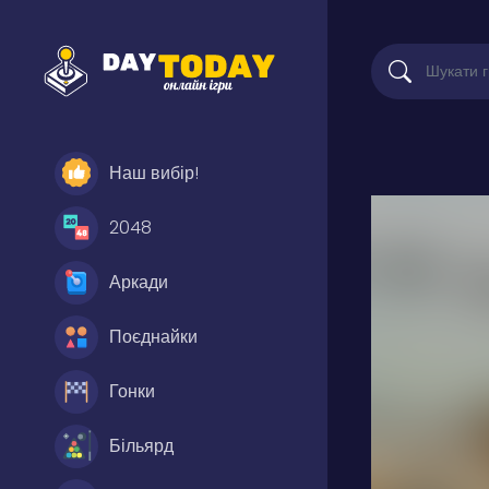
Наш вибір!
2048
Аркади
Поєднайки
Гонки
Більярд