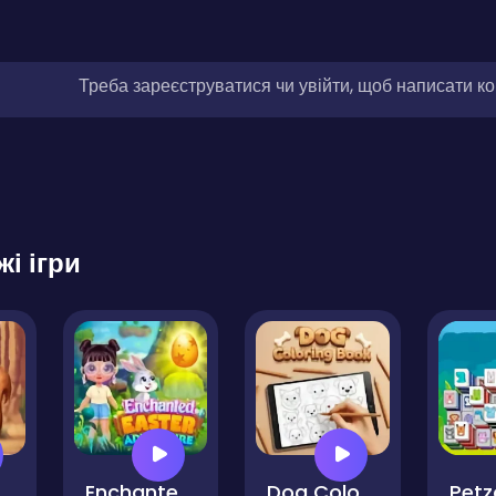
Треба зареєструватися чи увійти, щоб написати к
жі ігри
& Color Animals
Enchanted Easter Adventure
Dog Coloring Book
Pet