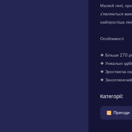
Малюй лінії, пр
з'являються важч
найпростіша лін
Особливості
❖ Більше 270 рі
❖ Унікальні здіб
❖ Зростаюча скл
❖ Захоплюючий і
Категорії:
Пригоди