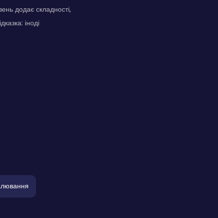
вень додає складності,
дказка: іноді
лювання