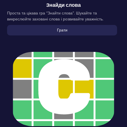
Знайди слова
Проста та цікава гра “Знайти слова”. Шукайте та
викреслюйте заховані слова і розвивайте уважність.
Грати