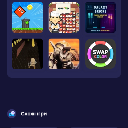
Схожі ігри