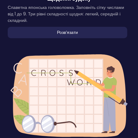
Славетна японська головоломка. Заповніть сітку числами
від 1 до 9. Три рівні складності щодня: легкий, середній і
складний.
Розвʼязати