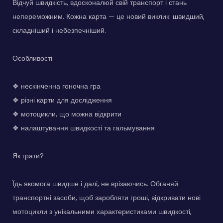
Відчуй швидкість, вдосконалюй свій транспорт і стань
непереможним. Кожна карта — це новий виклик: швидший,
складніший і небезпечніший.
Особливості
❖ нескінченна гоночна гра
❖ різні карти для дослідження
❖ мотоцикли, що можна відкрити
❖ налаштування швидкості та гальмування
Як грати?
Їдь якомога швидше і далі, не врізаючись. Обганяй
транспортні засоби, щоб заробляти гроші, відкривати нові
мотоцикли з унікальними характеристиками швидкості,