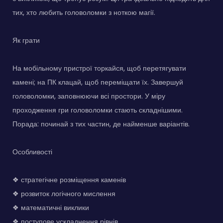
тих, хто любить головоломки з ноткою магії.
Як грати
На мобільному пристрої торкайся, щоб перетягувати
камені; на ПК клацай, щоб переміщати їх. Завершуй
головоломки, заповнюючи всі простори. У міру
проходження гри головоломки стають складнішими.
Порада: починай з тих частин, де найменше варіантів.
Особливості
❖ стратегічне розміщення каменів
❖ розвиток логічного мислення
❖ математичні виклики
❖ поступове ускладнення рівнів