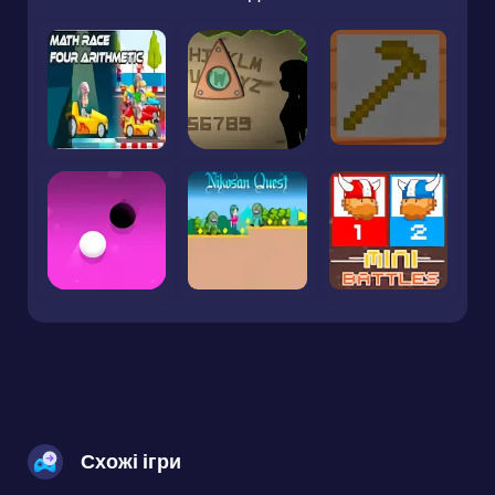
Схожі ігри