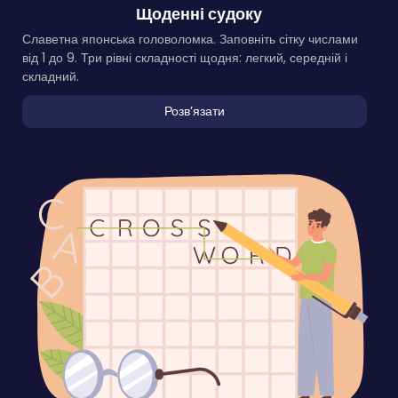
Щоденні судоку
Славетна японська головоломка. Заповніть сітку числами
від 1 до 9. Три рівні складності щодня: легкий, середній і
складний.
Розвʼязати