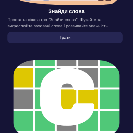
Знайди слова
Проста та цікава гра “Знайти слова”. Шукайте та
викреслюйте заховані слова і розвивайте уважність.
Грати