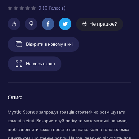
0 (0 Голосів)
Не працює?
Відкрити в новому вікні
На весь екран
Опис:
Mystic Stones запрошує гравців стратегічно розміщувати
камені в сітці. Використовуй логіку та математичні навички,
щоб заповнити кожен простір повністю. Кожна головоломка
є викликом, що тренує розум. Ця гра ідеально підходить для