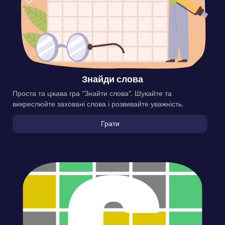
Знайди слова
Проста та цікава гра “Знайти слова”. Шукайте та
викреслюйте заховані слова і розвивайте уважність.
Грати