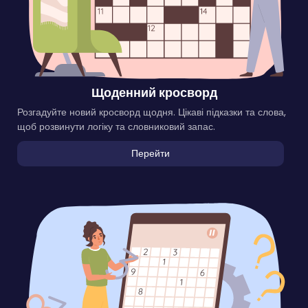
Щоденний кросворд
Розгадуйте новий кросворд щодня. Цікаві підказки та слова,
щоб розвинути логіку та словниковий запас.
Перейти