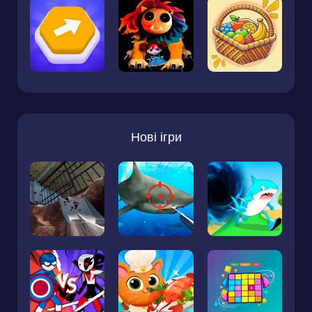
Нові ігри