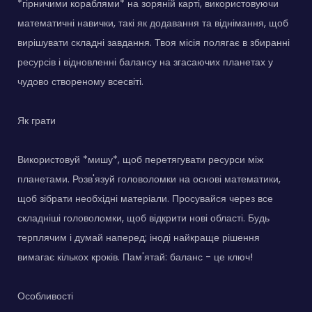
*гірничими кораблями* на зоряній карті, використовуючи
математичні навички, такі як додавання та віднімання, щоб
вирішувати складні завдання. Твоя місія полягає в збиранні
ресурсів і відновленні балансу на згасаючих планетах у
чудово створеному всесвіті.
Як грати
Використовуй *мишу*, щоб перетягувати ресурси між
планетами. Розв'язуй головоломки на основі математики,
щоб зібрати необхідні матеріали. Просувайся через все
складніші головоломки, щоб відкрити нові області. Будь
терплячим і думай наперед; іноді найкраще рішення
вимагає кількох кроків. Пам'ятай: баланс - це ключ!
Особливості