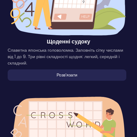
Щоденні судоку
Славетна японська головоломка. Заповніть сітку числами
від 1 до 9. Три рівні складності щодня: легкий, середній і
складний.
Розвʼязати