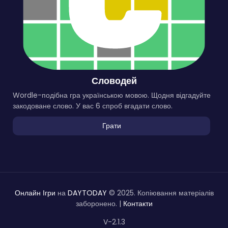
Словодей
Wordle-подібна гра українською мовою. Щодня відгадуйте
закодоване слово. У вас 6 спроб вгадати слово.
Грати
Онлайн Ігри
на
DAYTODAY
© 2025. Копіювання матеріалів
заборонено. |
Контакти
V-2.1.3