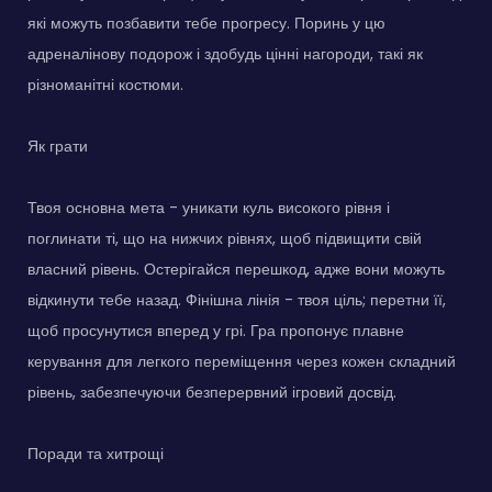
які можуть позбавити тебе прогресу. Поринь у цю
адреналінову подорож і здобудь цінні нагороди, такі як
різноманітні костюми.
Як грати
Твоя основна мета - уникати куль високого рівня і
поглинати ті, що на нижчих рівнях, щоб підвищити свій
власний рівень. Остерігайся перешкод, адже вони можуть
відкинути тебе назад. Фінішна лінія - твоя ціль; перетни її,
щоб просунутися вперед у грі. Гра пропонує плавне
керування для легкого переміщення через кожен складний
рівень, забезпечуючи безперервний ігровий досвід.
Поради та хитрощі