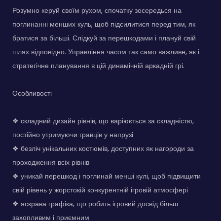
Розумно керуй своїм рухом, спочатку зосередься на
поглинанні менших куль, щоб підсилитися перед тим, як
братися за більші. Слідкуй за перешкодами і плануй свій
шлях відповідно. Управління часом так само важливе, як і
стратегічне планування в цій динамічній аркадній грі.
Особливості
❖ складний дизайн рівнів, що варіюється за складністю,
постійно утримуючи гравців у напрузі
❖ безліч унікальних костюмів, доступних як нагороди за
проходження всіх рівнів
❖ уникай перешкод і поглинай менші кулі, щоб підвищити
свій рівень у жорстокій конкурентній ігровій атмосфері
❖ яскрава графіка, що робить ігровий досвід більш
захопливим і приємним