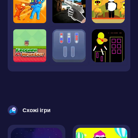
Схожі ігри