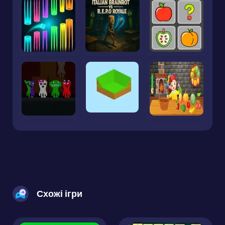
Схожі ігри