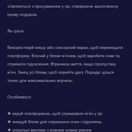
з'являються з просуванням у грі, створюючи захоплюючу
ігрову подорож.
Як грати
Використовуй мишу або сенсорний екран, щоб переміщати
платформу. Влучай у блоки м'ячем, щоб заробити очки та
отримати підсилення. Втрачаєш життя, якщо пропустиш
м'яч. Знищ усі блоки, щоб перейти далі. Порада: цілься
точно для максимальних влучень.
Особливості
❖ керуй платформою, щоб утримувати м'яч у грі
❖ знищуй блоки для отримання очок і підсилень
❖ унікальні виклики з кожним новим рівнем