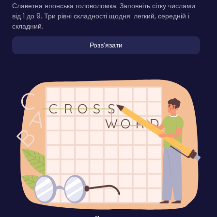
Славетна японська головоломка. Заповніть сітку числами
від 1 до 9. Три рівні складності щодня: легкий, середній і
складний.
Розвʼязати