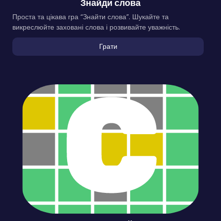
Знайди слова
Проста та цікава гра “Знайти слова”. Шукайте та
викреслюйте заховані слова і розвивайте уважність.
Грати