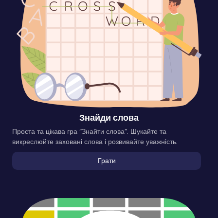
Знайди слова
Проста та цікава гра “Знайти слова”. Шукайте та
викреслюйте заховані слова і розвивайте уважність.
Грати