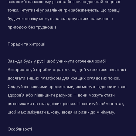
всіх зомбі на кожному рівні та безпечно досягай кінцевої
точки. Інтуїтивні управління гри забезпечують, що гравці
будь-якого віку можуть насолоджуватися насиченою
пригодою без труднощів.
Поради та хитрощі
Завжди будь у русі, щоб уникнути оточення зомбі.
Використовуй стрибки стратегічно, щоб ухилятися від атак і
досягати вищих платформ для кращих оглядових точок.
Слідкуй за сяючими предметами, які можуть відновити твоє
здоров'я або підвищити рахунок — вони можуть стати
рятівниками на складніших рівнях. Практикуй таймінг атак,
щоб максимізувати шкоду, зводячи ризик до мінімуму.
Особливості