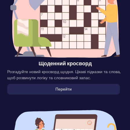
Щоденний кросворд
Розгадуйте новий кросворд щодня. Цікаві підказки та слова,
щоб розвинути логіку та словниковий запас.
Перейти