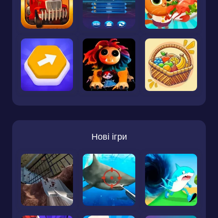
Нові ігри