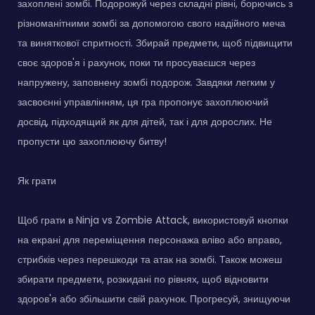
захоплені зомбі. Подорожуй через складні рівні, борючись з
різноманітними зомбі за допомогою свого надійного меча
та виняткової спритності. Збирай предмети, щоб підвищити
своє здоров'я і рахунок, поки ти просуваєшся через
напружену, заповнену зомбі подорож. Завдяки легким у
засвоєнні управлінням, ця гра пропонує захоплюючий
досвід, підходящий як для дітей, так і для дорослих. Не
пропусти цю захоплюючу битву!
Як грати
Щоб грати в Ninja vs Zombie Attack, використовуй кнопки
на екрані для переміщення персонажа вліво або вправо,
стрибків через перешкоди та атак на зомбі. Також можеш
збирати предмети, розкидані по рівнях, щоб відновити
здоров'я або збільшити свій рахунок. Прогресуй, знищуючи