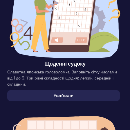
Щоденні судоку
Славетна японська головоломка. Заповніть сітку числами
від 1 до 9. Три рівні складності щодня: легкий, середній і
складний.
Розвʼязати