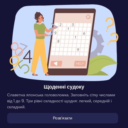
Щоденні судоку
Славетна японська головоломка. Заповніть сітку числами
від 1 до 9. Три рівні складності щодня: легкий, середній і
складний.
Розвʼязати