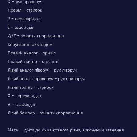
D - рух праворуч
Пробіл - стрибок
R - перезарядка
E - взаємодія
Q/Z - змінити спорядження
Керування геймпадом
Правий аналог - приціл
Правий тригер - стріляти
Лівий аналог ліворуч - рух ліворуч
Лівий аналог праворуч - рух праворуч
Лівий тригер - стрибок
X - перезарядка
A - взаємодія
Лівий бампер - змінити спорядження
Мета — дійти до кінця кожного рівня, виконуючи завдання.