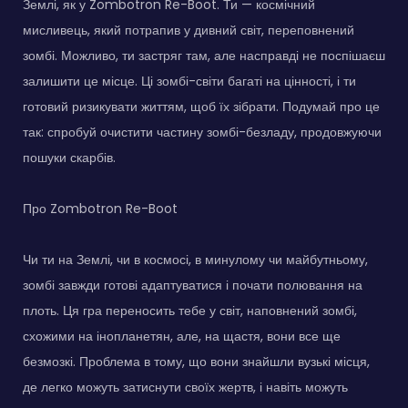
Землі, як у Zombotron Re-Boot. Ти — космічний
мисливець, який потрапив у дивний світ, переповнений
зомбі. Можливо, ти застряг там, але насправді не поспішаєш
залишити це місце. Ці зомбі-світи багаті на цінності, і ти
готовий ризикувати життям, щоб їх зібрати. Подумай про це
так: спробуй очистити частину зомбі-безладу, продовжуючи
пошуки скарбів.
Про Zombotron Re-Boot
Чи ти на Землі, чи в космосі, в минулому чи майбутньому,
зомбі завжди готові адаптуватися і почати полювання на
плоть. Ця гра переносить тебе у світ, наповнений зомбі,
схожими на інопланетян, але, на щастя, вони все ще
безмозкі. Проблема в тому, що вони знайшли вузькі місця,
де легко можуть затиснути своїх жертв, і навіть можуть