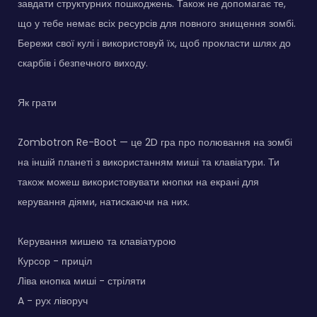
завдати структурних пошкоджень. Також не допомагає те,
що у тебе немає всіх ресурсів для повного знищення зомбі.
Бережи свої кулі і використовуй їх, щоб прокласти шлях до
скарбів і безпечного виходу.
Як грати
Zombotron Re-Boot — це 2D гра про полювання на зомбі
на іншій планеті з використанням миші та клавіатури. Ти
також можеш використовувати кнопки на екрані для
керування діями, натискаючи на них.
Керування мишею та клавіатурою
Курсор - приціл
Ліва кнопка миші - стріляти
A - рух ліворуч