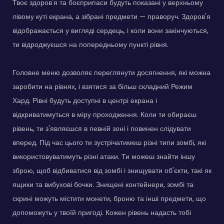
Твоє здоров'я та боєприпаси будуть показані у верхньому
лівому куті екрана, а зібрані предмети — праворуч. Здоров'я
відображається у вигляді сердець, і коли вони закінчуються,
ти відроджуєшся на попередньому пункті рівня.
Головне меню дозволяє переглянути досягнення, які можна
заробити на рівнях, і взятися за більш складний Режим
Хард. Рівні будуть доступні в центрі екрана і
відкриватимуться в міру проходження. Коли ти обираєш
рівень, ти з'являєшся в певній зоні і повинен слідувати
вперед. Під час цього ти зустрічатимеш різні типи зомбі, які
використовуватимуть різні атаки. Ти можеш знайти іншу
зброю, щоб відбиватися від зомбі і знищувати об'єкти, такі як
ящики та вибухові бочки. Знищені контейнери, зомбі та
скрині можуть містити монети, броню та інші предмети, що
допоможуть у твоїй пригоді. Кожен рівень надасть тобі