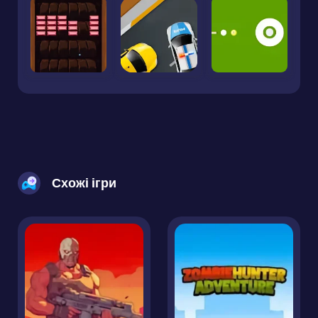
Схожі ігри