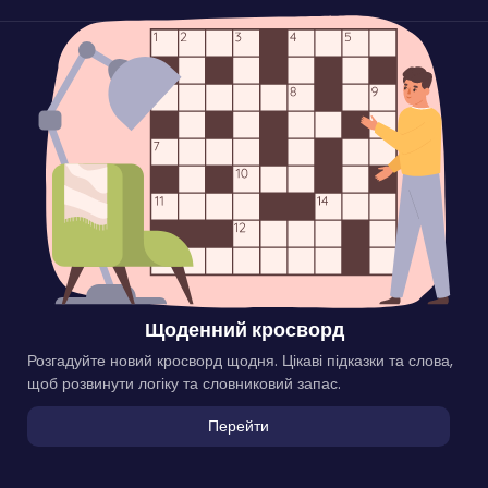
Щоденний кросворд
Розгадуйте новий кросворд щодня. Цікаві підказки та слова,
щоб розвинути логіку та словниковий запас.
Перейти