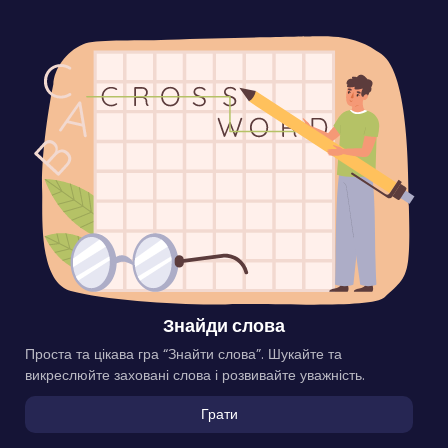
Знайди слова
Проста та цікава гра “Знайти слова”. Шукайте та
викреслюйте заховані слова і розвивайте уважність.
Грати