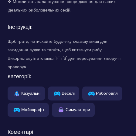
❖ Можливість налаштування спорядження для ваших
ідеальних риболовельних сесій.
Інструкції:
Щоб грати, натискайте будь-яку клавішу миші для
закидання вудки та тягніть, щоб витягнути рибу.
Використовуйте клавіші 'F' і 'B' для пересування ліворуч і
праворуч.
Категорії:
Казуальні
Веселі
Риболовля
Майнкрафт
Симулятори
Коментарі