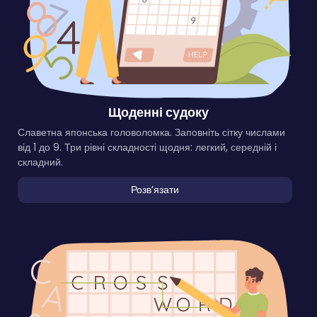
Щоденні судоку
Славетна японська головоломка. Заповніть сітку числами
від 1 до 9. Три рівні складності щодня: легкий, середній і
складний.
Розвʼязати