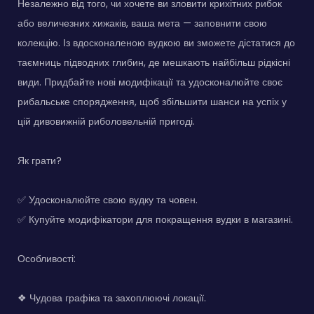
Незалежно від того, чи хочете ви зловити крихітних рибок
або величезних хижаків, ваша мета — заповнити свою
колекцію. Із вдосконаленою вудкою ви зможете дістатися до
таємниць підводних глибин, де мешкають найбільш рідкісні
види. Придбайте нові модифікації та удосконалюйте своє
рибальське спорядження, щоб збільшити шанси на успіх у
цій дивовижній риболовельній пригоді.
Як грати?
✅ Удосконалюйте свою вудку та човен.
✅ Купуйте модифікатори для покращення вудки в магазині.
Особливості:
❖ Чудова графіка та захоплюючі локації.