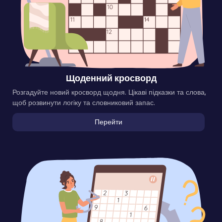
Щоденний кросворд
Розгадуйте новий кросворд щодня. Цікаві підказки та слова,
щоб розвинути логіку та словниковий запас.
Перейти