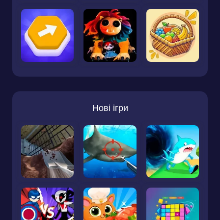
Нові ігри