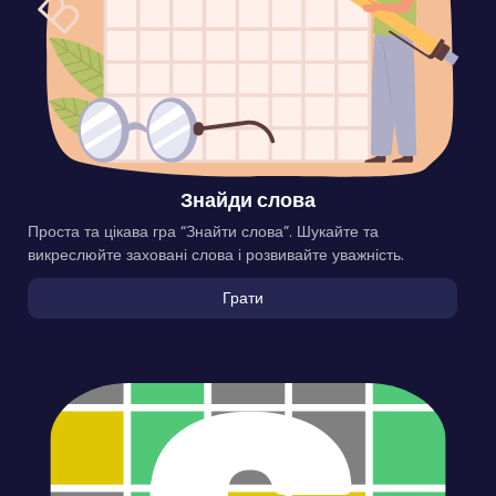
Знайди слова
Проста та цікава гра “Знайти слова”. Шукайте та
викреслюйте заховані слова і розвивайте уважність.
Грати