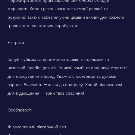
Перехитри зомбі, прокладаючи шлях через складні
маршрути. Кожен рівень вимагає гострої реакції та
розумних тактик, забезпечуючи цікавий виклик для кожного
гравця, хто наважиться спробувати.
Як грати
Керуй Нубіком за допомогою клавіш зі стрілками та
натискай 'пробіл' для дій. Уникай зомбі та опановуй стратегії
для просування вперед. Уважно спостерігай за рухами
ворогів. Вчасність — ключ до прогресу. Хапай підсилювачі
для підвищення — вони твоє спасіння!
Особливості
❖ захопливий піксельний світ