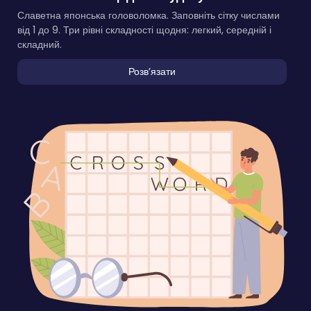
Славетна японська головоломка. Заповніть сітку числами
від 1 до 9. Три рівні складності щодня: легкий, середній і
складний.
Розвʼязати