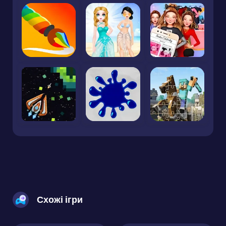
Схожі ігри