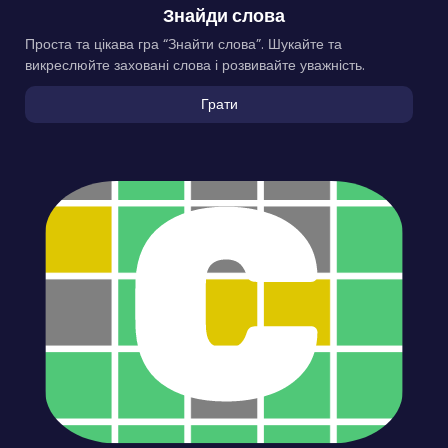
Знайди слова
Проста та цікава гра “Знайти слова”. Шукайте та
викреслюйте заховані слова і розвивайте уважність.
Грати