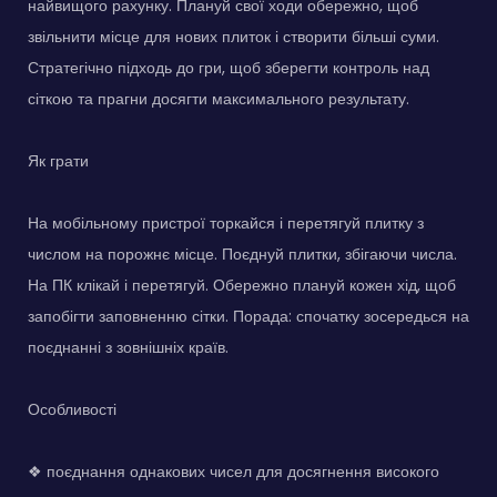
найвищого рахунку. Плануй свої ходи обережно, щоб
звільнити місце для нових плиток і створити більші суми.
Стратегічно підходь до гри, щоб зберегти контроль над
сіткою та прагни досягти максимального результату.
Як грати
На мобільному пристрої торкайся і перетягуй плитку з
числом на порожнє місце. Поєднуй плитки, збігаючи числа.
На ПК клікай і перетягуй. Обережно плануй кожен хід, щоб
запобігти заповненню сітки. Порада: спочатку зосередься на
поєднанні з зовнішніх країв.
Особливості
❖ поєднання однакових чисел для досягнення високого