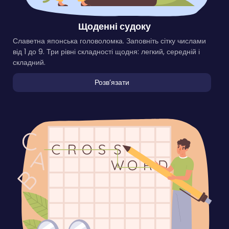
Щоденні судоку
Славетна японська головоломка. Заповніть сітку числами
від 1 до 9. Три рівні складності щодня: легкий, середній і
складний.
Розвʼязати