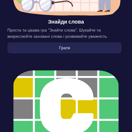
Знайди слова
Проста та цікава гра “Знайти слова”. Шукайте та
викреслюйте заховані слова і розвивайте уважність.
Грати