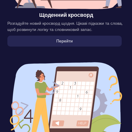
Щоденний кросворд
Розгадуйте новий кросворд щодня. Цікаві підказки та слова,
щоб розвинути логіку та словниковий запас.
Перейти