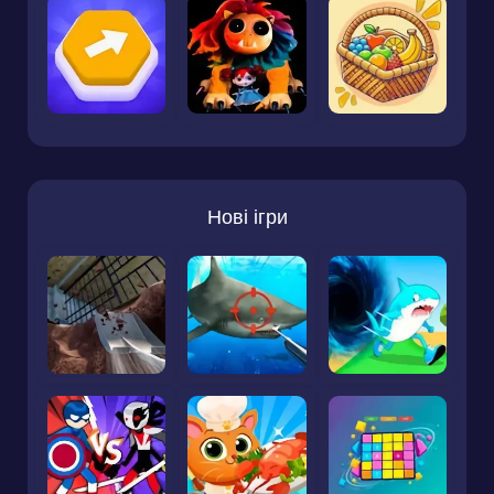
Нові ігри