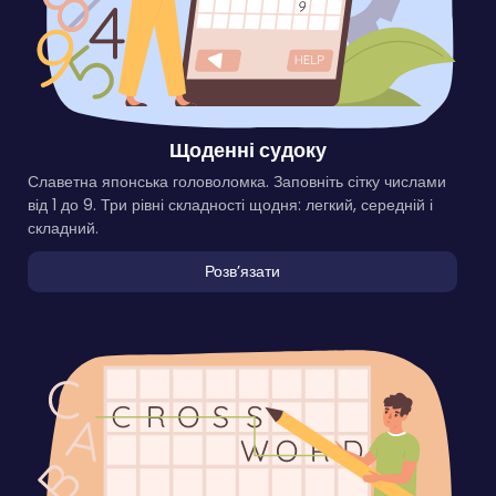
Щоденні судоку
Славетна японська головоломка. Заповніть сітку числами
від 1 до 9. Три рівні складності щодня: легкий, середній і
складний.
Розвʼязати