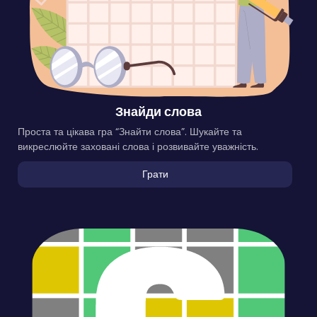
Знайди слова
Проста та цікава гра “Знайти слова”. Шукайте та
викреслюйте заховані слова і розвивайте уважність.
Грати