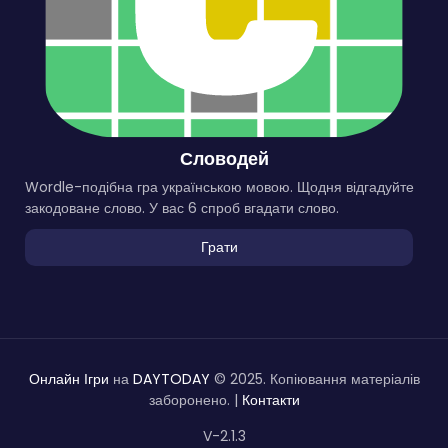
Словодей
Wordle-подібна гра українською мовою. Щодня відгадуйте
закодоване слово. У вас 6 спроб вгадати слово.
Грати
Онлайн Ігри
на
DAYTODAY
© 2025. Копіювання матеріалів
заборонено. |
Контакти
V-2.1.3