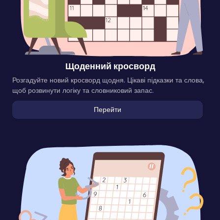
Щоденний кросворд
Розгадуйте новий кросворд щодня. Цікаві підказки та слова,
щоб розвинути логіку та словниковий запас.
Перейти