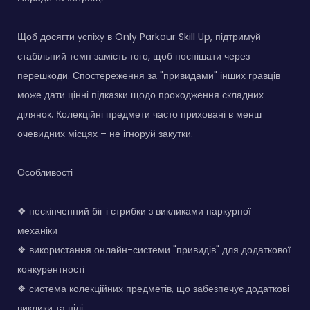
Щоб досягти успіху в Only Parkour Skill Up, підтримуй
стабільний темп замість того, щоб поспішати через
перешкоди. Спостереження за "привидами" інших гравців
може дати цінні підказки щодо проходження складних
ділянок. Колекційні предмети часто приховані в менш
очевидних місцях – не ігноруй закутки.
Особливості
❖ нескінченний біг і стрибки з викликами паркурної
механіки
❖ використання онлайн-системи "привидів" для додаткової
конкурентності
❖ система колекційних предметів, що забезпечує додаткові
виклики та цілі