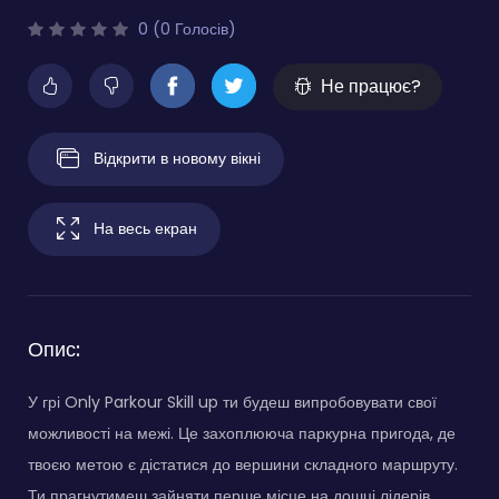
0 (0 Голосів)
Не працює?
Відкрити в новому вікні
На весь екран
Опис:
У грі Only Parkour Skill up ти будеш випробовувати свої
можливості на межі. Це захоплююча паркурна пригода, де
твоєю метою є дістатися до вершини складного маршруту.
Ти прагнутимеш зайняти перше місце на дошці лідерів,