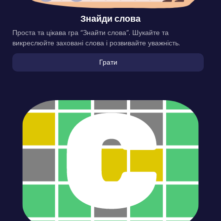
Знайди слова
Проста та цікава гра “Знайти слова”. Шукайте та
викреслюйте заховані слова і розвивайте уважність.
Грати