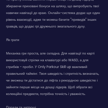
збираючи приховані бонуси на шляху, що випробують твої
навички навігації до краю. Онлайн-система додає ще один
рівень взаємодії, адже ти можеш бачити "привидів" інших
гравців, що додає грі дружнього змагального духу.
Як грати
Механіка гри проста, але складна. Для навігації по карті
використовуй стрілки на клавіатурі або WASD, а для
стрибків - пробіл. У Only Parkour Skill up важливий
правильний таймінг. Твоя швидкість і спритність визначать,
чи зможеш ти дістатися до ліфта з рекордною швидкістю і
зайняти перше місце на дошці лідерів. Щоб зібрати всі
колекційні предмети, потрібна точність і уважність.
Поради та хитрощі