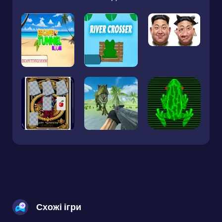
Схожі ігри