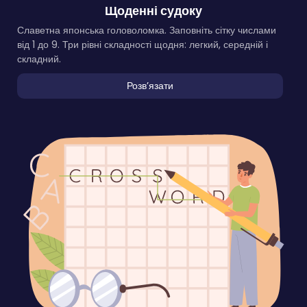
Щоденні судоку
Славетна японська головоломка. Заповніть сітку числами
від 1 до 9. Три рівні складності щодня: легкий, середній і
складний.
Розвʼязати