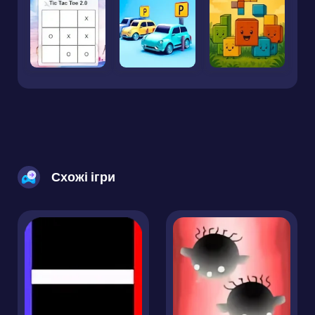
Схожі ігри