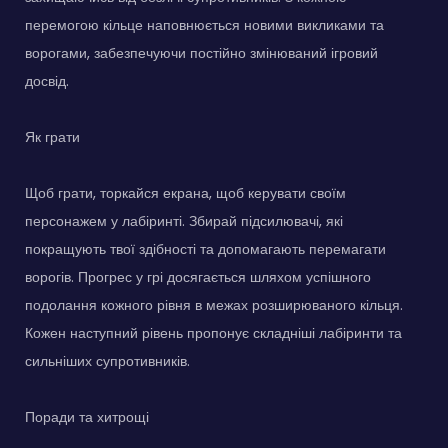
перемогою кільце наповнюється новими викликами та
ворогами, забезпечуючи постійно змінюваний ігровий
досвід.
Як грати
Щоб грати, торкайся екрана, щоб керувати своїм
персонажем у лабіринті. Збирай підсилювачі, які
покращують твої здібності та допомагають перемагати
ворогів. Прогрес у грі досягається шляхом успішного
подолання кожного рівня в межах розширюваного кільця.
Кожен наступний рівень пропонує складніші лабіринти та
сильніших супротивників.
Поради та хитрощі