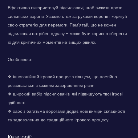
Ефективно використовуй підсилювачі, щоб вижити проти
сильніших ворогів. Уважно стеж за рухами ворогів і коригуй
свою стратегію для перемоги. Пам'ятай, що не кожен
підсилювач потрібен одразу - може бути корисно зберегти
їх для критичних моментів на вищих рівнях.
Особливості
❖ інноваційний ігровий процес з кільцем, що постійно
розвивається з кожним завершенням рівня
❖ широкий вибір підсилювачів, які підвищують твої ігрові
здібності
❖ хаос з багатьма ворогами додає нові виміри складності
та задоволення до традиційного ігрового процесу
Категорії: