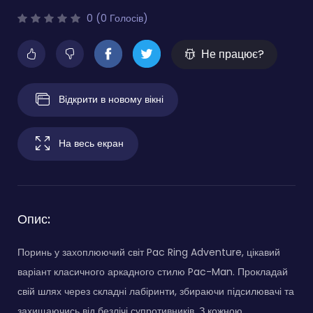
0 (0 Голосів)
Не працює?
Відкрити в новому вікні
На весь екран
Опис:
Поринь у захоплюючий світ Pac Ring Adventure, цікавий
варіант класичного аркадного стилю Pac-Man. Прокладай
свій шлях через складні лабіринти, збираючи підсилювачі та
захищаючись від безлічі супротивників. З кожною