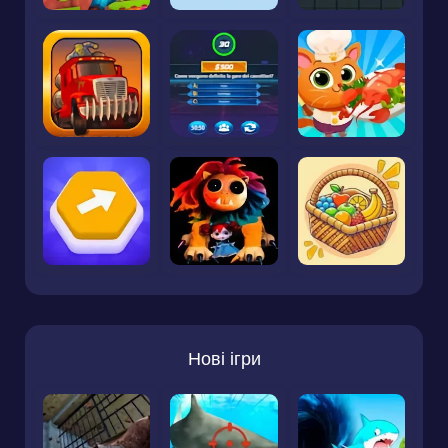
Нові ігри