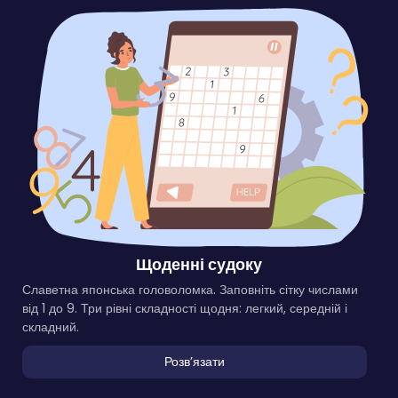
Щоденні судоку
Славетна японська головоломка. Заповніть сітку числами
від 1 до 9. Три рівні складності щодня: легкий, середній і
складний.
Розвʼязати