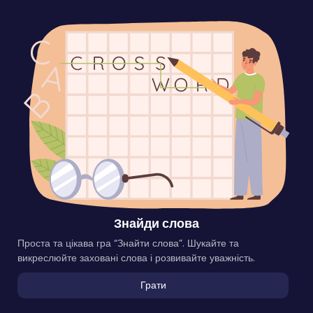
Знайди слова
Проста та цікава гра “Знайти слова”. Шукайте та
викреслюйте заховані слова і розвивайте уважність.
Грати