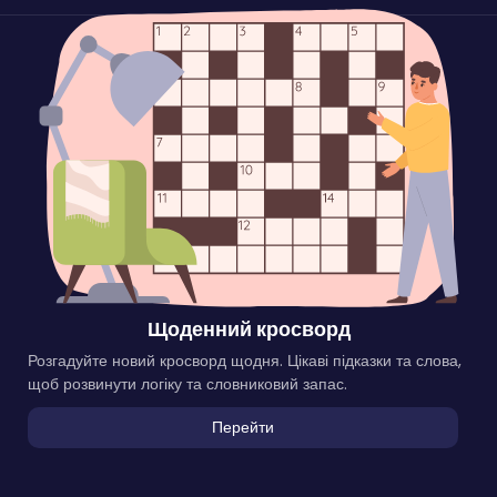
Щоденний кросворд
Розгадуйте новий кросворд щодня. Цікаві підказки та слова,
щоб розвинути логіку та словниковий запас.
Перейти