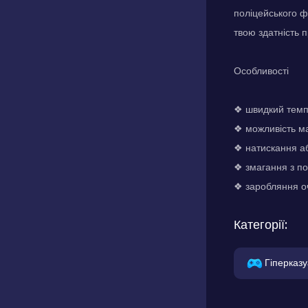
поліцейського ф
твою здатність 
Особливості
❖ швидкий темп 
❖ можливість м
❖ натискання а
❖ змагання з п
❖ заробляння оч
Категорії:
Гіперказу