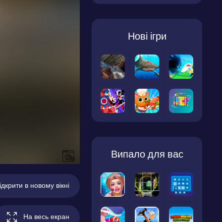
Нові ігри
Випало для вас
ідкрити в новому вікні
На весь екран