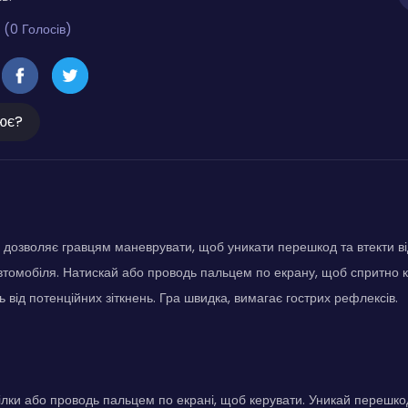
 (0 Голосів)
ює?
 дозволяє гравцям маневрувати, щоб уникати перешкод та втекти в
втомобіля. Натискай або проводь пальцем по екрану, щоб спритно 
 від потенційних зіткнень. Гра швидка, вимагає гострих рефлексів.
ілки або проводь пальцем по екрані, щоб керувати. Уникай перешк