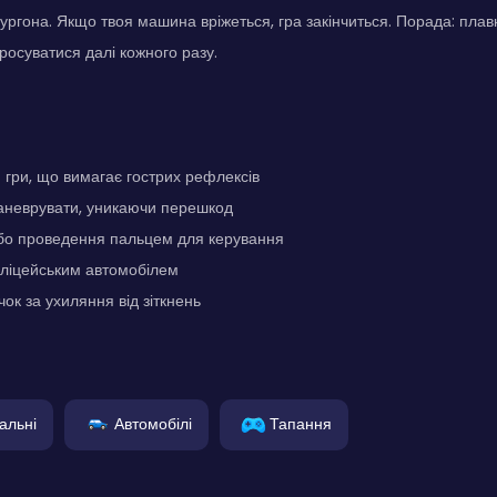
ургона. Якщо твоя машина вріжеться, гра закінчиться. Порада: пла
просуватися далі кожного разу.
гри, що вимагає гострих рефлексів
аневрувати, уникаючи перешкод
бо проведення пальцем для керування
оліцейським автомобілем
ок за ухиляння від зіткнень
альні
Автомобілі
Тапання