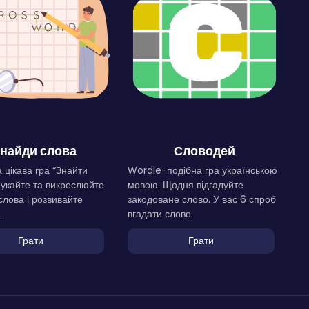
найди слова
Словодей
 цікава гра “Знайти
Wordle-подібна гра українською
Шукайте та викреслюйте
мовою. Щодня відгадуйте
слова і розвивайте
закодоване слово. У вас 6 спроб
.
вгадати слово.
Грати
Грати