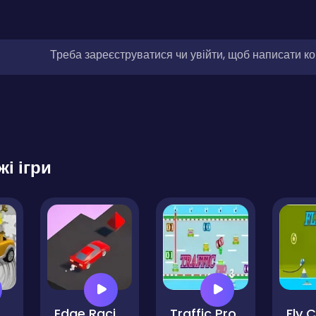
Треба зареєструватися чи увійти, щоб написати к
жі ігри
t Police - Car Vs Mafia
Edge Racing
Traffic Pro
Fly 