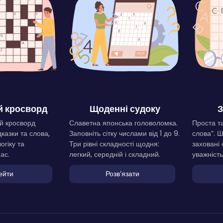
 кросворд
Щоденні судоку
З
й кросворд
Славетна японська головоломка.
Проста та
дказки та слова,
Заповніть сітку числами від 1 до 9.
слова”. 
огіку та
Три рівні складності щодня:
заховані 
ас.
легкий, середній і складний.
уважність
ейти
Розвʼязати