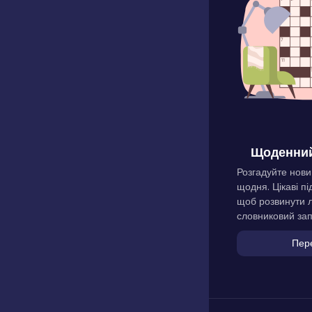
Щоденний
Розгадуйте нови
щодня. Цікаві пі
щоб розвинути л
словниковий зап
Пер