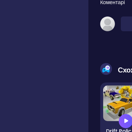
Коментарі
Схо
Drif