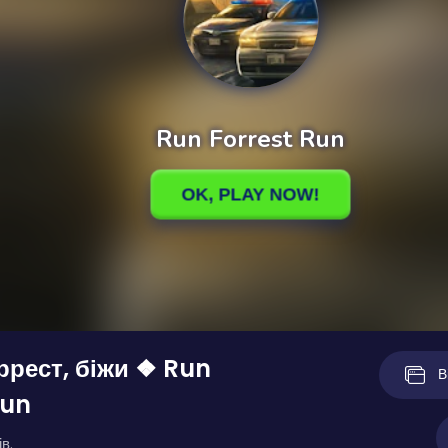
ррест, біжи ❖ Run
В
Run
в.