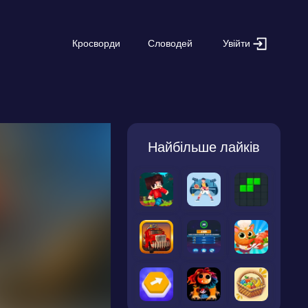
Увійти
Кросворди
Словодей
Найбільше лайків