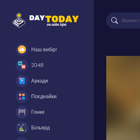
Наш вибір!
2048
Аркади
Поєднайки
Гонки
Більярд