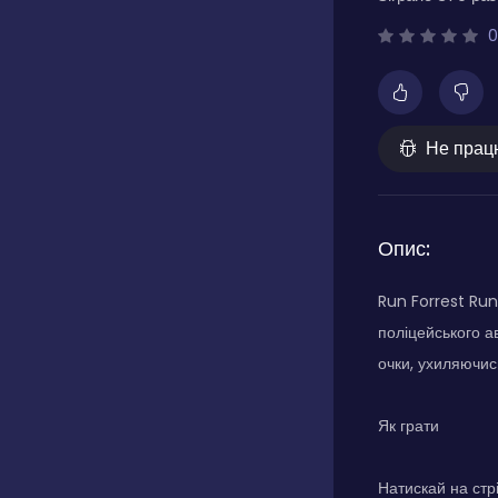
0
Не прац
Опис:
Run Forrest Run
поліцейського а
очки, ухиляючись
Як грати
Натискай на стр