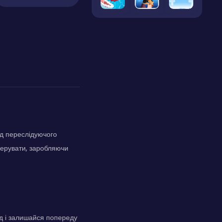
ід переслідуючого
керувати, заробляючи
од і залишайся попереду