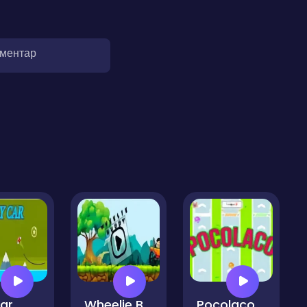
оментар
Car
Wheelie Buddy
Pocolaco