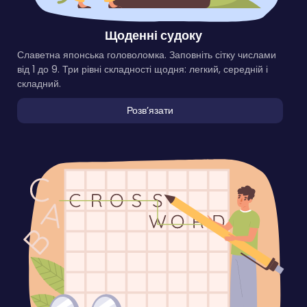
Щоденні судоку
Славетна японська головоломка. Заповніть сітку числами
від 1 до 9. Три рівні складності щодня: легкий, середній і
складний.
Розвʼязати