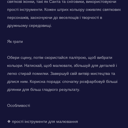
святкові іконки, такі як Санта та сніговики, використовуючи
прості інструменти. Кожен штрих кольору оживляє святкових
персонажів, заохочуючи до веселощів і творчості в
дружньому середовищі.
Як грати
Обери сцену, потім скористайся палітрою, щоб вибрати
кольори. Натискай, щоб малювати, збільшуй для деталей і
легко стирай помилки. Завершуй свій витвір мистецтва та
ділися ним. Корисна порада: спочатку розфарбовуй більші
ділянки для більш гладкого результату.
Особливості
❖ прості інструменти для малювання