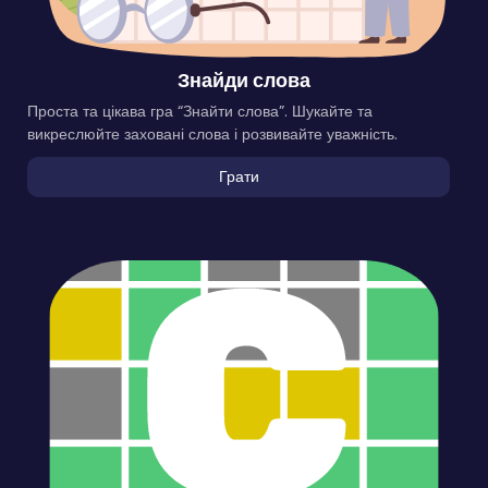
Знайди слова
Проста та цікава гра “Знайти слова”. Шукайте та
викреслюйте заховані слова і розвивайте уважність.
Грати