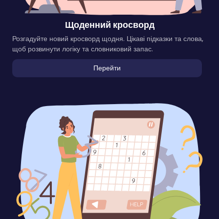
Щоденний кросворд
Розгадуйте новий кросворд щодня. Цікаві підказки та слова,
щоб розвинути логіку та словниковий запас.
Перейти