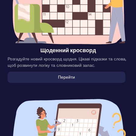
Щоденний кросворд
Розгадуйте новий кросворд щодня. Цікаві підказки та слова,
щоб розвинути логіку та словниковий запас.
Перейти