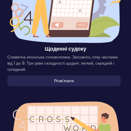
Щоденні судоку
Славетна японська головоломка. Заповніть сітку числами
від 1 до 9. Три рівні складності щодня: легкий, середній і
складний.
Розвʼязати