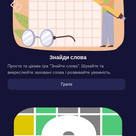
Знайди слова
Проста та цікава гра “Знайти слова”. Шукайте та
викреслюйте заховані слова і розвивайте уважність.
Грати