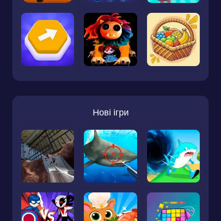
Нові ігри