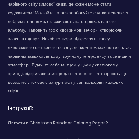
чарівного світу зимової казки, де кожен може стати
художником! Малюйте та розфарбовуйте святкові сценки з
добрими оленями, які оживають на сторінках вашого
альбому. Наповніть грою свої зимові вечори, створюючи
власні шедеври. Нехай кольори підкреслять красу
дивовижного святкового сезону, де кожен мазок пензля стає
чарівним завдяки легкому, зручному інтерфейсу та затишній
атмосфері. Відчуйте себе митцем у цьому святковому
пригоді, відкриваючи місце для натхнення та творчості, що
дозволяє з головою зануритися у світ кольорів і казкових
звірів.
Інструкції:
Як грати в Christmas Reindeer Coloring Pages?